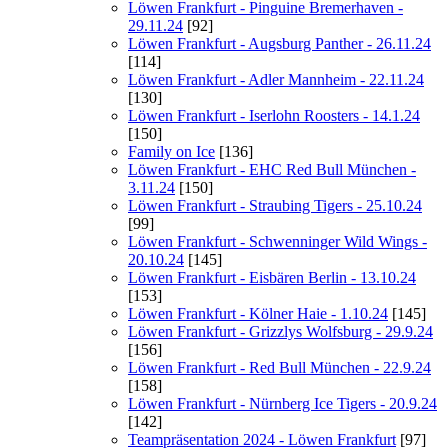
Löwen Frankfurt - Pinguine Bremerhaven -
29.11.24
[92]
Löwen Frankfurt - Augsburg Panther - 26.11.24
[114]
Löwen Frankfurt - Adler Mannheim - 22.11.24
[130]
Löwen Frankfurt - Iserlohn Roosters - 14.1.24
[150]
Family on Ice
[136]
Löwen Frankfurt - EHC Red Bull München -
3.11.24
[150]
Löwen Frankfurt - Straubing Tigers - 25.10.24
[99]
Löwen Frankfurt - Schwenninger Wild Wings -
20.10.24
[145]
Löwen Frankfurt - Eisbären Berlin - 13.10.24
[153]
Löwen Frankfurt - Kölner Haie - 1.10.24
[145]
Löwen Frankfurt - Grizzlys Wolfsburg - 29.9.24
[156]
Löwen Frankfurt - Red Bull München - 22.9.24
[158]
Löwen Frankfurt - Nürnberg Ice Tigers - 20.9.24
[142]
Teampräsentation 2024 - Löwen Frankfurt
[97]