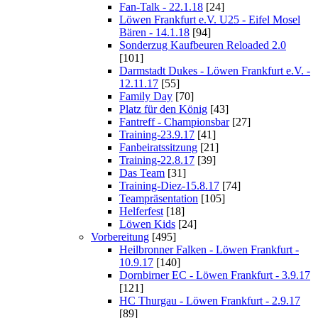
Fan-Talk - 22.1.18
[24]
Löwen Frankfurt e.V. U25 - Eifel Mosel
Bären - 14.1.18
[94]
Sonderzug Kaufbeuren Reloaded 2.0
[101]
Darmstadt Dukes - Löwen Frankfurt e.V. -
12.11.17
[55]
Family Day
[70]
Platz für den König
[43]
Fantreff - Championsbar
[27]
Training-23.9.17
[41]
Fanbeiratssitzung
[21]
Training-22.8.17
[39]
Das Team
[31]
Training-Diez-15.8.17
[74]
Teampräsentation
[105]
Helferfest
[18]
Löwen Kids
[24]
Vorbereitung
[495]
Heilbronner Falken - Löwen Frankfurt -
10.9.17
[140]
Dornbirner EC - Löwen Frankfurt - 3.9.17
[121]
HC Thurgau - Löwen Frankfurt - 2.9.17
[89]