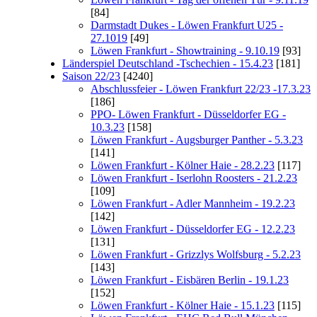
[84]
Darmstadt Dukes - Löwen Frankfurt U25 -
27.1019
[49]
Löwen Frankfurt - Showtraining - 9.10.19
[93]
Länderspiel Deutschland -Tschechien - 15.4.23
[181]
Saison 22/23
[4240]
Abschlussfeier - Löwen Frankfurt 22/23 -17.3.23
[186]
PPO- Löwen Frankfurt - Düsseldorfer EG -
10.3.23
[158]
Löwen Frankfurt - Augsburger Panther - 5.3.23
[141]
Löwen Frankfurt - Kölner Haie - 28.2.23
[117]
Löwen Frankfurt - Iserlohn Roosters - 21.2.23
[109]
Löwen Frankfurt - Adler Mannheim - 19.2.23
[142]
Löwen Frankfurt - Düsseldorfer EG - 12.2.23
[131]
Löwen Frankfurt - Grizzlys Wolfsburg - 5.2.23
[143]
Löwen Frankfurt - Eisbären Berlin - 19.1.23
[152]
Löwen Frankfurt - Kölner Haie - 15.1.23
[115]