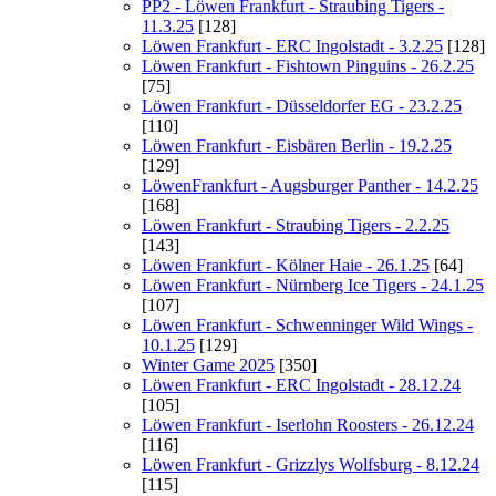
PP2 - Löwen Frankfurt - Straubing Tigers -
11.3.25
[128]
Löwen Frankfurt - ERC Ingolstadt - 3.2.25
[128]
Löwen Frankfurt - Fishtown Pinguins - 26.2.25
[75]
Löwen Frankfurt - Düsseldorfer EG - 23.2.25
[110]
Löwen Frankfurt - Eisbären Berlin - 19.2.25
[129]
LöwenFrankfurt - Augsburger Panther - 14.2.25
[168]
Löwen Frankfurt - Straubing Tigers - 2.2.25
[143]
Löwen Frankfurt - Kölner Haie - 26.1.25
[64]
Löwen Frankfurt - Nürnberg Ice Tigers - 24.1.25
[107]
Löwen Frankfurt - Schwenninger Wild Wings -
10.1.25
[129]
Winter Game 2025
[350]
Löwen Frankfurt - ERC Ingolstadt - 28.12.24
[105]
Löwen Frankfurt - Iserlohn Roosters - 26.12.24
[116]
Löwen Frankfurt - Grizzlys Wolfsburg - 8.12.24
[115]