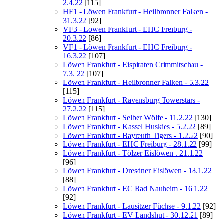
2.4.22
[115]
HF1 - Löwen Frankfurt - Heilbronner Falken -
31.3.22
[92]
VF3 - Löwen Frankfurt - EHC Freiburg -
20.3.22
[86]
VF1 - Löwen Frankfurt - EHC Freiburg -
16.3.22
[107]
Löwen Frankfurt - Eispiraten Crimmitschau -
7.3. 22
[107]
Löwen Frankfurt - Heilbronner Falken - 5.3.22
[115]
Löwen Frankfurt - Ravensburg Towerstars -
27.2.22
[115]
Löwen Frankfurt - Selber Wölfe - 11.2.22
[130]
Löwen Frankfurt - Kassel Huskies - 5.2.22
[89]
Löwen Frankfurt - Bayreuth Tigers - 1.2.22
[90]
Löwen Frankfurt - EHC Freiburg - 28.1.22
[99]
Löwen Frankfurt - Tölzer Eislöwen . 21.1.22
[96]
Löwen Frankfurt - Dresdner Eislöwen - 18.1.22
[88]
Löwen Frankfurt - EC Bad Nauheim - 16.1.22
[92]
Löwen Frankfurt - Lausitzer Füchse - 9.1.22
[92]
Löwen Frankfurt - EV Landshut - 30.12.21
[89]