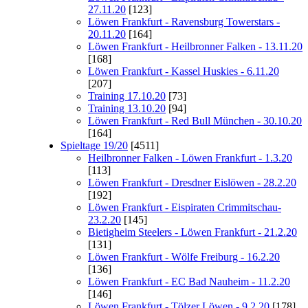
27.11.20
[123]
Löwen Frankfurt - Ravensburg Towerstars -
20.11.20
[164]
Löwen Frankfurt - Heilbronner Falken - 13.11.20
[168]
Löwen Frankfurt - Kassel Huskies - 6.11.20
[207]
Training 17.10.20
[73]
Training 13.10.20
[94]
Löwen Frankfurt - Red Bull München - 30.10.20
[164]
Spieltage 19/20
[4511]
Heilbronner Falken - Löwen Frankfurt - 1.3.20
[113]
Löwen Frankfurt - Dresdner Eislöwen - 28.2.20
[192]
Löwen Frankfurt - Eispiraten Crimmitschau-
23.2.20
[145]
Bietigheim Steelers - Löwen Frankfurt - 21.2.20
[131]
Löwen Frankfurt - Wölfe Freiburg - 16.2.20
[136]
Löwen Frankfurt - EC Bad Nauheim - 11.2.20
[146]
Löwen Frankfurt - Tölzer Löwen - 9.2.20
[178]