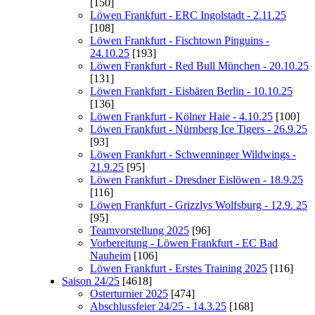
[150]
Löwen Frankfurt - ERC Ingolstadt - 2.11.25
[108]
Löwen Frankfurt - Fischtown Pinguins -
24.10.25
[193]
Löwen Frankfurt - Red Bull München - 20.10.25
[131]
Löwen Frankfurt - Eisbären Berlin - 10.10.25
[136]
Löwen Frankfurt - Kölner Haie - 4.10.25
[100]
Löwen Frankfurt - Nürnberg Ice Tigers - 26.9.25
[93]
Löwen Frankfurt - Schwenninger Wildwings -
21.9.25
[95]
Löwen Frankfurt - Dresdner Eislöwen - 18.9.25
[116]
Löwen Frankfurt - Grizzlys Wolfsburg - 12.9. 25
[95]
Teamvorstellung 2025
[96]
Vorbereitung - Löwen Frankfurt - EC Bad
Nauheim
[106]
Löwen Frankfurt - Erstes Training 2025
[116]
Saison 24/25
[4618]
Osterturnier 2025
[474]
Abschlussfeier 24/25 - 14.3.25
[168]