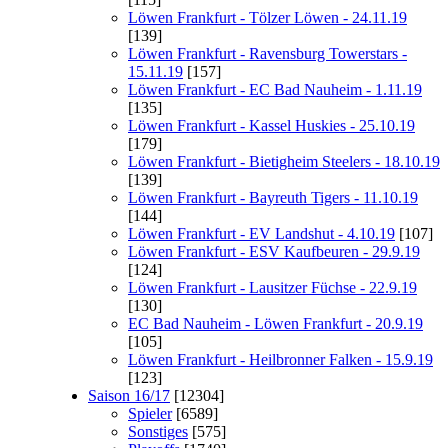
Löwen Frankfurt - Tölzer Löwen - 24.11.19
[139]
Löwen Frankfurt - Ravensburg Towerstars -
15.11.19
[157]
Löwen Frankfurt - EC Bad Nauheim - 1.11.19
[135]
Löwen Frankfurt - Kassel Huskies - 25.10.19
[179]
Löwen Frankfurt - Bietigheim Steelers - 18.10.19
[139]
Löwen Frankfurt - Bayreuth Tigers - 11.10.19
[144]
Löwen Frankfurt - EV Landshut - 4.10.19
[107]
Löwen Frankfurt - ESV Kaufbeuren - 29.9.19
[124]
Löwen Frankfurt - Lausitzer Füchse - 22.9.19
[130]
EC Bad Nauheim - Löwen Frankfurt - 20.9.19
[105]
Löwen Frankfurt - Heilbronner Falken - 15.9.19
[123]
Saison 16/17
[12304]
Spieler
[6589]
Sonstiges
[575]