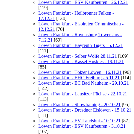
Löwen Frankfurt - ESV Kaufbeuren - 26.12.21
[119]
Löwen Frankfurt - Heilbronner Falken -
17.12.21
[124]
Löwen Frankfurt - Eispiraten Crimmitschau -
12.12.21
[70]
Löwen Frankfurt - Ravensburg Towerstars -
7.12.21
[69]
Löwen Frankfurt - Bayreuth Tigers - 5.12.21
[111]
Löwen Frankfurt - Selber Wölfe 28.11.21
[109]
Löwen Frankfurt - Kassel Huskies - 19.11.21
[85]
Löwen Frankfurt - Tölzer Löwen - 16.11.21
[96]
Löwen Frankfurt - EHC Freiburg - 5.11.21
[114]
Löwen Frankfurt - EC Bad Nauheim - 29.10.21
[142]
Löwen Frankfurt - Lausitzer Füchse - 22.10.21
[113]
Löwen Frankfurt - Showtraining - 20.10.21
[95]
Löwen Frankfurt - Dresdner Eislöwen - 15.10.21
[111]
Löwen Frankfurt - EV Landshut - 10.10.21
[87]
Löwen Frankfurt - ESV Kaufbeuren - 3.10.21
[107]