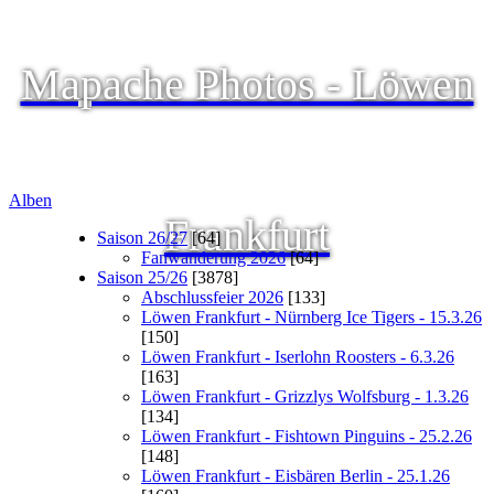
Mapache Photos - Löwen
Alben
Frankfurt
Saison 26/27
[64]
Fanwanderung 2026
[64]
Saison 25/26
[3878]
Abschlussfeier 2026
[133]
Löwen Frankfurt - Nürnberg Ice Tigers - 15.3.26
[150]
Löwen Frankfurt - Iserlohn Roosters - 6.3.26
[163]
Löwen Frankfurt - Grizzlys Wolfsburg - 1.3.26
[134]
Löwen Frankfurt - Fishtown Pinguins - 25.2.26
[148]
Löwen Frankfurt - Eisbären Berlin - 25.1.26