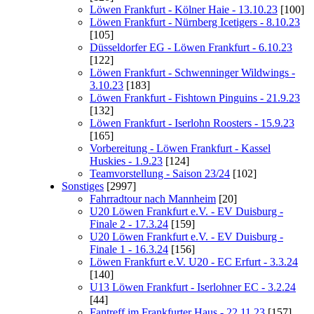
Löwen Frankfurt - Kölner Haie - 13.10.23
[100]
Löwen Frankfurt - Nürnberg Icetigers - 8.10.23
[105]
Düsseldorfer EG - Löwen Frankfurt - 6.10.23
[122]
Löwen Frankfurt - Schwenninger Wildwings -
3.10.23
[183]
Löwen Frankfurt - Fishtown Pinguins - 21.9.23
[132]
Löwen Frankfurt - Iserlohn Roosters - 15.9.23
[165]
Vorbereitung - Löwen Frankfurt - Kassel
Huskies - 1.9.23
[124]
Teamvorstellung - Saison 23/24
[102]
Sonstiges
[2997]
Fahrradtour nach Mannheim
[20]
U20 Löwen Frankfurt e.V. - EV Duisburg -
Finale 2 - 17.3.24
[159]
U20 Löwen Frankfurt e.V. - EV Duisburg -
Finale 1 - 16.3.24
[156]
Löwen Frankfurt e.V. U20 - EC Erfurt - 3.3.24
[140]
U13 Löwen Frankfurt - Iserlohner EC - 3.2.24
[44]
Fantreff im Frankfurter Haus - 22.11.23
[157]