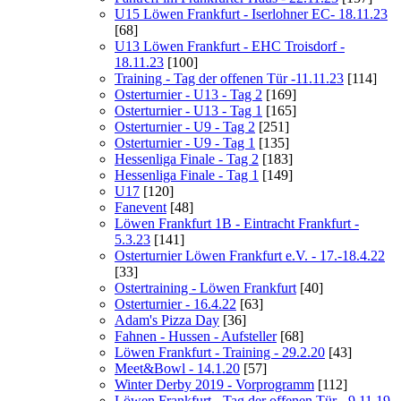
U15 Löwen Frankfurt - Iserlohner EC- 18.11.23
[68]
U13 Löwen Frankfurt - EHC Troisdorf -
18.11.23
[100]
Training - Tag der offenen Tür -11.11.23
[114]
Osterturnier - U13 - Tag 2
[169]
Osterturnier - U13 - Tag 1
[165]
Osterturnier - U9 - Tag 2
[251]
Osterturnier - U9 - Tag 1
[135]
Hessenliga Finale - Tag 2
[183]
Hessenliga Finale - Tag 1
[149]
U17
[120]
Fanevent
[48]
Löwen Frankfurt 1B - Eintracht Frankfurt -
5.3.23
[141]
Osterturnier Löwen Frankfurt e.V. - 17.-18.4.22
[33]
Ostertraining - Löwen Frankfurt
[40]
Osterturnier - 16.4.22
[63]
Adam's Pizza Day
[36]
Fahnen - Hussen - Aufsteller
[68]
Löwen Frankfurt - Training - 29.2.20
[43]
Meet&Bowl - 14.1.20
[57]
Winter Derby 2019 - Vorprogramm
[112]
Löwen Frankfurt - Tag der offenen Tür - 9.11.19