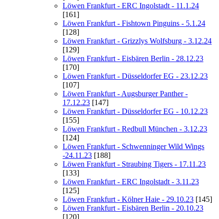
Löwen Frankfurt - ERC Ingolstadt - 11.1.24
[161]
Löwen Frankfurt - Fishtown Pinguins - 5.1.24
[128]
Löwen Frankfurt - Grizzlys Wolfsburg - 3.12.24
[129]
Löwen Frankfurt - Eisbären Berlin - 28.12.23
[170]
Löwen Frankfurt - Düsseldorfer EG - 23.12.23
[107]
Löwen Frankfurt - Augsburger Panther -
17.12.23
[147]
Löwen Frankfurt - Düsseldorfer EG - 10.12.23
[155]
Löwen Frankfurt - Redbull München - 3.12.23
[124]
Löwen Frankfurt - Schwenninger Wild Wings
-24.11.23
[188]
Löwen Frankfurt - Straubing Tigers - 17.11.23
[133]
Löwen Frankfurt - ERC Ingolstadt - 3.11.23
[125]
Löwen Frankfurt - Kölner Haie - 29.10.23
[145]
Löwen Frankfurt - Eisbären Berlin - 20.10.23
[120]