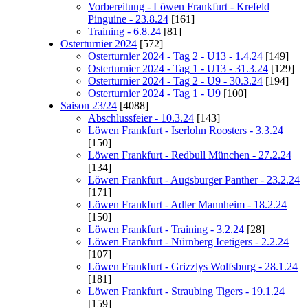
Vorbereitung - Löwen Frankfurt - Krefeld
Pinguine - 23.8.24
[161]
Training - 6.8.24
[81]
Osterturnier 2024
[572]
Osterturnier 2024 - Tag 2 - U13 - 1.4.24
[149]
Osterturnier 2024 - Tag 1 - U13 - 31.3.24
[129]
Osterturnier 2024 - Tag 2 - U9 - 30.3.24
[194]
Osterturnier 2024 - Tag 1 - U9
[100]
Saison 23/24
[4088]
Abschlussfeier - 10.3.24
[143]
Löwen Frankfurt - Iserlohn Roosters - 3.3.24
[150]
Löwen Frankfurt - Redbull München - 27.2.24
[134]
Löwen Frankfurt - Augsburger Panther - 23.2.24
[171]
Löwen Frankfurt - Adler Mannheim - 18.2.24
[150]
Löwen Frankfurt - Training - 3.2.24
[28]
Löwen Frankfurt - Nürnberg Icetigers - 2.2.24
[107]
Löwen Frankfurt - Grizzlys Wolfsburg - 28.1.24
[181]
Löwen Frankfurt - Straubing Tigers - 19.1.24
[159]