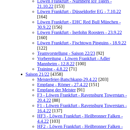
Löwen Frankfurt - Nürnberg Ice Tigers -
21.10.22
[153]
Löwen Frankfurt - Düsseldorfer EG - 7.10.22
[164]
Löwen Frankfurt - EHC Red Bull München -
30.9.22
[156]
Löwen Frankfurt - Iserlohn Roosters - 23.9.22
[160]
Löwen Frankfurt - Fischtown Pinguins - 18.9.22
[122]
Teamvorstellung - Saison 22/23
[92]
Vorbereitung - Löwen Frankfurt - Adler
Mannheim - 12.8.22
[100]
Training - 4.8.22
[71]
Saison 21/22
[4358]
Meisterfeier-Batschkapp-29.4.22
[203]
Empfang - Römer - 27.4.22
[151]
Empfang der Meister
[91]
F3 - Löwen Frankfurt - Ravensburg Towerstars -
20.4.22
[88]
F1 - Löwen Frankfurt - Ravensburg Towerstars -
16.4.22
[137]
HF3 - Löwen Frankfurt - Heilbronner Falken -
4.4.22
[103]
HF2 - Löwen Frankfurt - Heilbronner Falken -