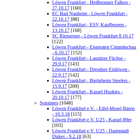
Löwen Frankfurt - Heilbronner Falken -
27.10.17
[160]
EC Bad Nauheim - Löwen Frankfurt -
22.10.17
[88]
Löwen Frankfurt - ESV Kaufbeuren -
13.10.17
[168]
SC Riessersee - Löwen Frankfurt 8.10.17
[122]
Löwen Frankfurt - Eispiraten Cimmitschau
- 6.10.17
[152]
Löwen Frankfurt - Lausitzer Füchse -
29.9.17
[143]
Löwen Frankfurt - Dresdner Eislöwen -
22.9.17
[142]
Löwen Frankfurt - Bietigheim Steelers -
15.9.17
[209]
Löwen Frankfurt - Kassel Huskies -
20.10.17
[177]
Sonstiges
[1048]
Löwen Frankfurt e.V. - Eifel-Mosel Bären
- 10.3.18
[115]
Löwen Frankfurt e.V. U25 - Kassel 89er
[103]
Löwen Frankfurt e.V. U25 - Darmstadt
Dukes - 9.2.18
[63]