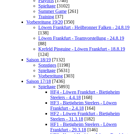
Playoffs
[1740]
Spieltage
[3102]
Summer Game
[261]
Training
[37]
Vorbereitung 19/20
[350]
Löwen Frankfurt - Heilbronner Falken - 24.8.19
[138]
Löwen Frankfurt - Teamvorstellung - 24.8.19
[88]
Krefeld Pinguine - Löwen Frankfurt - 18.8.19
[124]
Saison 18/19
[7132]
Sonstiges
[1198]
Spieltage
[5631]
Vorbereitung
[303]
Saison 17/18
[7436]
Spieltage
[5893]
HF4 - Löwen Frankfurt - Bietigheim
Steelers - 4.4.18
[168]
HF3 - Bietigheim Steelers - Löwen
Frankfurt - 2.4.18
[164]
HF2 - Löwen Frankfurt - Bietigheim
Steelers - 31.3.18
[182]
HF1 - Bietigheim Steelers - Löwen
Frankfurt - 29.3.18
[146]