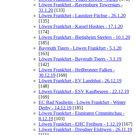
Löwen Frankfurt - Ravensburg Towerstars -
31.1.20
[133]
Löwen Frankfurt - Lausitzer Füchse - 26.1.20
[135]
Löwen Frankfurt - Kassel Huskies - 17.1.20
[174]
Löwen Frankfurt - Bietigheim Steelers - 10.1.20
[185]
Bayreuth Tigers - Löwen Frankfurt - 5.1.20
[163]
Löwen Frankfurt - Bayreuth Tigers - 3.1.19
[142]
Löwen Frankfurt - Heilbronner Falken -
30.12.19
[169]
Löwen Frankfurt - EV Landshut - 26.12.19
[148]
Löwen Frankfurt - ESV Kaufbeuren - 22.12.19
[169]
EC Bad Nauheim - Löwen Frankfurt - Winter
Derby - 14.12.19
[185]
Löwen Frankfurt - Eispiraten Crimmitschau -
8.12.19
[103]
Löwen Frankfurt - EHC Freiburg - 1.12.19
[167]
Löwen Frankfurt - Dresdner Eislöwen - 26.11.19
[115]