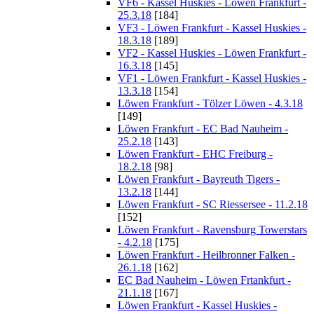
VF6 - Kassel Huskies - Löwen Frankfurt -
25.3.18
[184]
VF3 - Löwen Frankfurt - Kassel Huskies -
18.3.18
[189]
VF2 - Kassel Huskies - Löwen Frankfurt -
16.3.18
[145]
VF1 - Löwen Frankfurt - Kassel Huskies -
13.3.18
[154]
Löwen Frankfurt - Tölzer Löwen - 4.3.18
[149]
Löwen Frankfurt - EC Bad Nauheim -
25.2.18
[143]
Löwen Frankfurt - EHC Freiburg -
18.2.18
[98]
Löwen Frankfurt - Bayreuth Tigers -
13.2.18
[144]
Löwen Frankfurt - SC Riessersee - 11.2.18
[152]
Löwen Frankfurt - Ravensburg Towerstars
- 4.2.18
[175]
Löwen Frankfurt - Heilbronner Falken -
26.1.18
[162]
EC Bad Nauheim - Löwen Frtankfurt -
21.1.18
[167]
Löwen Frankfurt - Kassel Huskies -