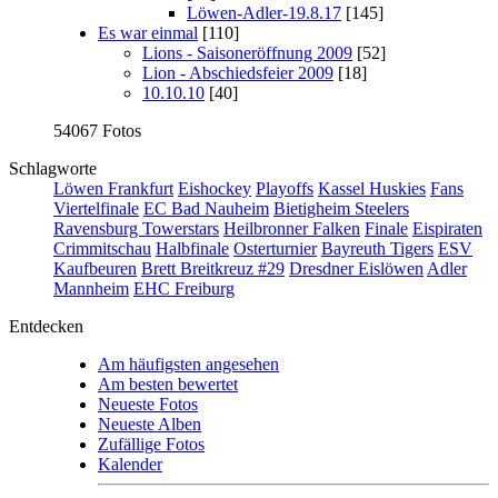
Löwen-Adler-19.8.17
[145]
Es war einmal
[110]
Lions - Saisoneröffnung 2009
[52]
Lion - Abschiedsfeier 2009
[18]
10.10.10
[40]
54067 Fotos
Schlagworte
Löwen Frankfurt
Eishockey
Playoffs
Kassel Huskies
Fans
Viertelfinale
EC Bad Nauheim
Bietigheim Steelers
Ravensburg Towerstars
Heilbronner Falken
Finale
Eispiraten
Crimmitschau
Halbfinale
Osterturnier
Bayreuth Tigers
ESV
Kaufbeuren
Brett Breitkreuz #29
Dresdner Eislöwen
Adler
Mannheim
EHC Freiburg
Entdecken
Am häufigsten angesehen
Am besten bewertet
Neueste Fotos
Neueste Alben
Zufällige Fotos
Kalender