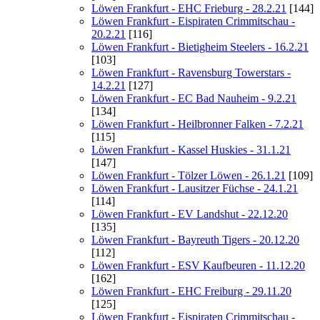
Löwen Frankfurt - EHC Frieburg - 28.2.21
[144]
Löwen Frankfurt - Eispiraten Crimmitschau -
20.2.21
[116]
Löwen Frankfurt - Bietigheim Steelers - 16.2.21
[103]
Löwen Frankfurt - Ravensburg Towerstars -
14.2.21
[127]
Löwen Frankfurt - EC Bad Nauheim - 9.2.21
[134]
Löwen Frankfurt - Heilbronner Falken - 7.2.21
[115]
Löwen Frankfurt - Kassel Huskies - 31.1.21
[147]
Löwen Frankfurt - Tölzer Löwen - 26.1.21
[109]
Löwen Frankfurt - Lausitzer Füchse - 24.1.21
[114]
Löwen Frankfurt - EV Landshut - 22.12.20
[135]
Löwen Frankfurt - Bayreuth Tigers - 20.12.20
[112]
Löwen Frankfurt - ESV Kaufbeuren - 11.12.20
[162]
Löwen Frankfurt - EHC Freiburg - 29.11.20
[125]
Löwen Frankfurt - Eispiraten Crimmitschau -