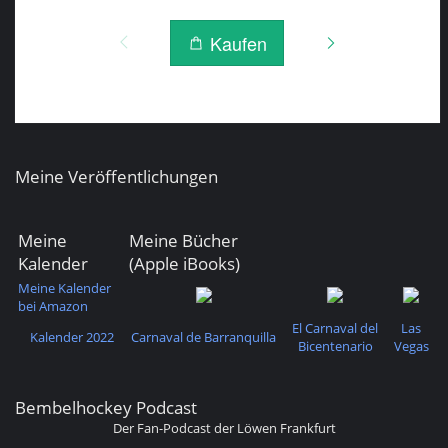
Meine Veröffentlichungen
Meine
Meine Bücher
Kalender
(Apple iBooks)
Meine Kalender
bei Amazon
El Carnaval del
Las
Kalender 2022
Carnaval de Barranquilla
Bicentenario
Vegas
Bembelhockey Podcast
Der Fan-Podcast der Löwen Frankfurt