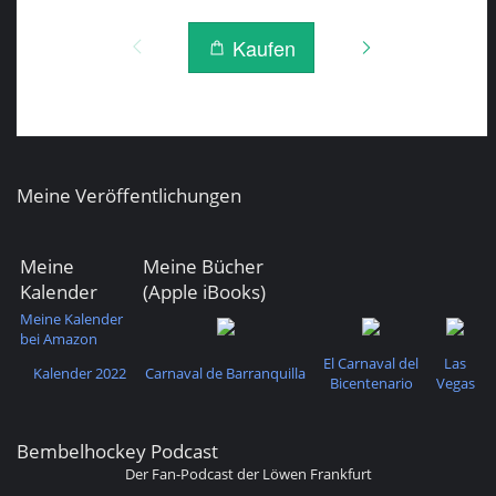
Meine Veröffentlichungen
Meine
Meine Bücher
Kalender
(Apple iBooks)
Meine Kalender
bei Amazon
El Carnaval del
Las
Kalender 2022
Carnaval de Barranquilla
Bicentenario
Vegas
Bembelhockey Podcast
Der Fan-Podcast der Löwen Frankfurt