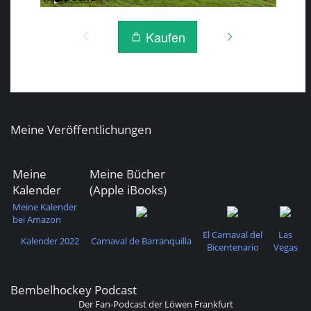
Meine Veröffentlichungen
Meine
Meine Bücher
Kalender
(Apple iBooks)
Meine Kalender
bei Amazon
El Carnaval del
Las
Kalender 2022
Carnaval de Barranquilla
Bicentenario
Vegas
Bembelhockey Podcast
Der Fan-Podcast der Löwen Frankfurt