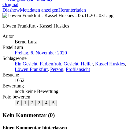
Original
Diashow
Metadaten anzeigen
Herunterladen
Löwen Frankfurt - Kassel Huskies
Autor
Bernd Lutz
Erstellt am
Freitag, 6. November 2020
Schlagworte
Ein Gesicht
,
Farbenfroh
,
Gesicht
,
Helfer
,
Kassel Huskies
,
Löwen Frankfurt
,
Person
,
Profilansicht
Besuche
1652
Bewertung
noch keine Bewertung
Foto bewerten
Kein Kommentar (0)
Einen Kommentar hinterlassen