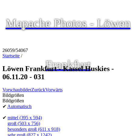
Mapache Photos - Löwen
26059/54067
Startseite
/
Frankfurt
Löwen Frankfurt - Kassel Huskies -
06.11.20 - 031
Vorschaubilder
Zurück
Vorwärts
Bildgrößen
Bildgrößen
✔
Automatisch
✔
mittel
(395 x 594)
groß
(503 x 756)
besonders groß
(611 x 918)
sehr groß
(827 x 1242)