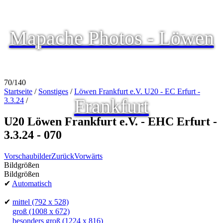
Mapache Photos - Löwen
70/140
Startseite
/
Sonstiges
/
Löwen Frankfurt e.V. U20 - EC Erfurt -
Frankfurt
3.3.24
/
U20 Löwen Frankfurt e.V. - EHC Erfurt -
3.3.24 - 070
Vorschaubilder
Zurück
Vorwärts
Bildgrößen
Bildgrößen
✔
Automatisch
✔
mittel
(792 x 528)
groß
(1008 x 672)
besonders groß
(1224 x 816)