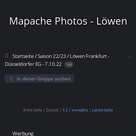
Mapache Photos - Löwen
Startseite
/
Saison 22/23
/
Löwen Frankfurt -
Frankfurt
Düsseldorfer EG - 7.10.22
164
In dieser Gruppe suchen
Erste Seite |
Zurück |
1
2
|
Vorwärts
|
Letzte Seite
Werbung