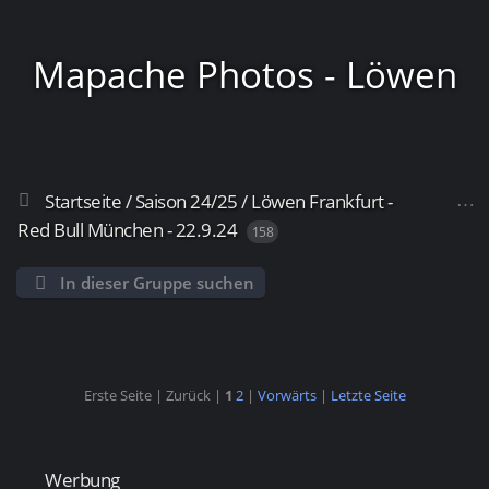
Mapache Photos - Löwen
Startseite
/
Saison 24/25
/
Löwen Frankfurt -
Frankfurt
Red Bull München - 22.9.24
158
In dieser Gruppe suchen
Erste Seite |
Zurück |
1
2
|
Vorwärts
|
Letzte Seite
Werbung