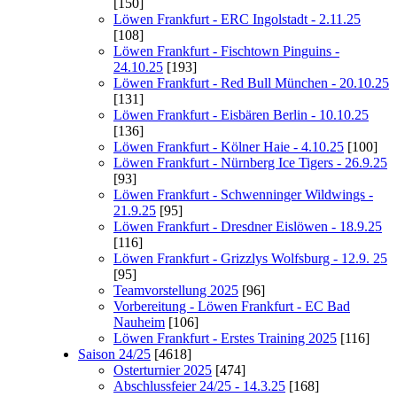
[150]
Löwen Frankfurt - ERC Ingolstadt - 2.11.25
[108]
Löwen Frankfurt - Fischtown Pinguins -
24.10.25
[193]
Löwen Frankfurt - Red Bull München - 20.10.25
[131]
Löwen Frankfurt - Eisbären Berlin - 10.10.25
[136]
Löwen Frankfurt - Kölner Haie - 4.10.25
[100]
Löwen Frankfurt - Nürnberg Ice Tigers - 26.9.25
[93]
Löwen Frankfurt - Schwenninger Wildwings -
21.9.25
[95]
Löwen Frankfurt - Dresdner Eislöwen - 18.9.25
[116]
Löwen Frankfurt - Grizzlys Wolfsburg - 12.9. 25
[95]
Teamvorstellung 2025
[96]
Vorbereitung - Löwen Frankfurt - EC Bad
Nauheim
[106]
Löwen Frankfurt - Erstes Training 2025
[116]
Saison 24/25
[4618]
Osterturnier 2025
[474]
Abschlussfeier 24/25 - 14.3.25
[168]