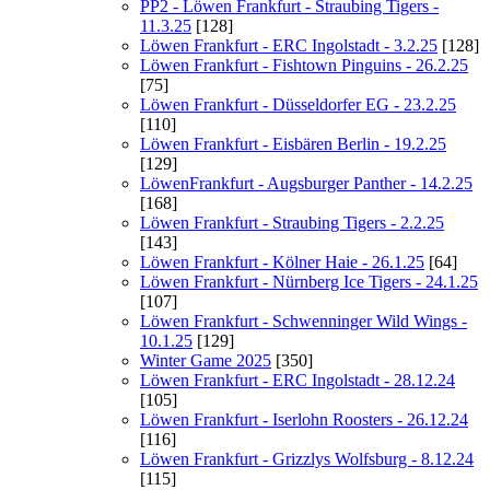
PP2 - Löwen Frankfurt - Straubing Tigers -
11.3.25
[128]
Löwen Frankfurt - ERC Ingolstadt - 3.2.25
[128]
Löwen Frankfurt - Fishtown Pinguins - 26.2.25
[75]
Löwen Frankfurt - Düsseldorfer EG - 23.2.25
[110]
Löwen Frankfurt - Eisbären Berlin - 19.2.25
[129]
LöwenFrankfurt - Augsburger Panther - 14.2.25
[168]
Löwen Frankfurt - Straubing Tigers - 2.2.25
[143]
Löwen Frankfurt - Kölner Haie - 26.1.25
[64]
Löwen Frankfurt - Nürnberg Ice Tigers - 24.1.25
[107]
Löwen Frankfurt - Schwenninger Wild Wings -
10.1.25
[129]
Winter Game 2025
[350]
Löwen Frankfurt - ERC Ingolstadt - 28.12.24
[105]
Löwen Frankfurt - Iserlohn Roosters - 26.12.24
[116]
Löwen Frankfurt - Grizzlys Wolfsburg - 8.12.24
[115]