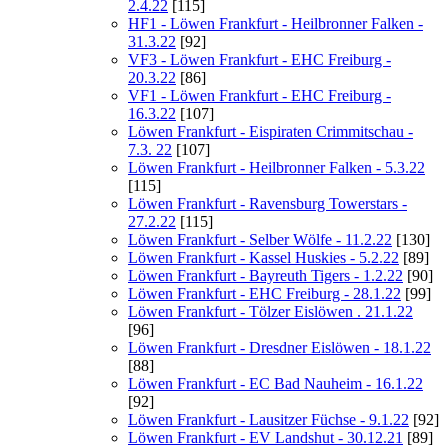
2.4.22
[115]
HF1 - Löwen Frankfurt - Heilbronner Falken -
31.3.22
[92]
VF3 - Löwen Frankfurt - EHC Freiburg -
20.3.22
[86]
VF1 - Löwen Frankfurt - EHC Freiburg -
16.3.22
[107]
Löwen Frankfurt - Eispiraten Crimmitschau -
7.3. 22
[107]
Löwen Frankfurt - Heilbronner Falken - 5.3.22
[115]
Löwen Frankfurt - Ravensburg Towerstars -
27.2.22
[115]
Löwen Frankfurt - Selber Wölfe - 11.2.22
[130]
Löwen Frankfurt - Kassel Huskies - 5.2.22
[89]
Löwen Frankfurt - Bayreuth Tigers - 1.2.22
[90]
Löwen Frankfurt - EHC Freiburg - 28.1.22
[99]
Löwen Frankfurt - Tölzer Eislöwen . 21.1.22
[96]
Löwen Frankfurt - Dresdner Eislöwen - 18.1.22
[88]
Löwen Frankfurt - EC Bad Nauheim - 16.1.22
[92]
Löwen Frankfurt - Lausitzer Füchse - 9.1.22
[92]
Löwen Frankfurt - EV Landshut - 30.12.21
[89]