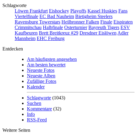
Schlagworte
Löwen Frankfurt
Eishockey
Playoffs
Kassel Huskies
Fans
Viertelfinale
EC Bad Nauheim
Bietigheim Steelers
Ravensburg Towerstars
Heilbronner Falken
Finale
Eispiraten
Crimmitschau
Halbfinale
Osterturnier
Bayreuth Tigers
ESV
Kaufbeuren
Brett Breitkreuz #29
Dresdner Eislöwen
Adler
Mannheim
EHC Freiburg
Entdecken
Am häufigsten angesehen
Am besten bewertet
Neueste Fotos
Neueste Alben
Zufällige Fotos
Kalender
Schlagworte
(1043)
Suchen
Kommentare
(32)
Info
RSS-Feed
Weitere Seiten