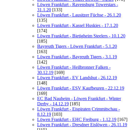
Löwen Frankfurt - Ravensburg Towerstars -
31.1.20
[133]
Löwen Frankfurt - Lausitzer Füchse - 26.1.20
[135]
Löwen Frankfurt - Kassel Huskies - 17.1.20
[174]
Löwen Frankfurt - Bietigheim Steelers - 10.1.20
[185]
Bayreuth Tigers - Löwen Frankfurt - 5.1.20
[163]
Löwen Frankfurt - Bayreuth Tigers - 3.1.19
[142]
Löwen Frankfurt - Heilbronner Falken -
30.12.19
[169]
Löwen Frankfurt - EV Landshut - 26.12.19
[148]
Löwen Frankfurt - ESV Kaufbeuren - 22.12.19
[169]
EC Bad Nauheim - Löwen Frankfurt - Winter
Derby - 14.12.19
[185]
Löwen Frankfurt - Eispiraten Crimmitschau -
8.12.19
[103]
Löwen Frankfurt - EHC Freiburg - 1.12.19
[167]
Löwen Frankfurt - Dresdner Eislöwen - 26.11.19
[115]