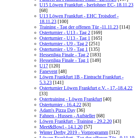
U15 Löwen Frankfurt - Iserlohner EC- 18.11.23
[68]
U13 Löwen Frankfurt - EHC Troisdorf -
18.11.23
[100]
Training - Tag der offenen Tür -11.11.23
[114]
Osterturnier - U13 - Tag 2
[169]
Osterturnier - U13 - Tag 1
[165]
Osterturnier - U9 - Tag 2
[251]
Osterturnier - U9 - Tag 1
[135]
Hessenliga Finale - Tag 2
[183]
Hessenliga Finale - Tag 1
[149]
U17
[120]
Fanevent
[48]
Löwen Frankfurt 1B - Eintracht Frankfurt -
5.3.23
[141]
Osterturnier Löwen Frankfurt e.V. - 17.-18.4.22
[33]
Ostertraining - Löwen Frankfurt
[40]
Osterturnier - 16.4.22
[63]
Adam's Pizza Day
[36]
Fahnen - Hussen - Aufsteller
[68]
Löwen Frankfurt - Training - 29.2.20
[43]
Meet&Bowl - 14.1.20
[57]
Winter Derby 2019 - Vorprogramm
[112]
Löwen Frankfurt - Tag der offenen Tür - 9.11.19