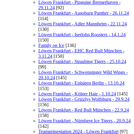
Löwen Frankfurt - Pinguine Bremerhaven -
29.11.24
[92]
Löwen Frankfurt - Augsburg Panther - 26.11.24
[114]
Löwen Frankfurt - Adler Mannheim - 22.11.24
[130]
Löwen Frankfurt - Iserlohn Roosters - 14.1.24
[150]
Family on Ice
[136]
Löwen Frankfurt - EHC Red Bull München -
3.11.24
[150]
Löwen Frankfurt - Straubing Tigers - 25.10.24
[99]
Löwen Frankfurt - Schwenninger Wild Wings -
20.10.24
[145]
Löwen Frankfurt - Eisbären Berlin - 13.10.24
[153]
Löwen Frankfurt - Kölner Haie - 1.10.24
[145]
Löwen Frankfurt - Grizzlys Wolfsburg - 29.9.24
[156]
Löwen Frankfurt - Red Bull München - 22.9.24
[158]
Löwen Frankfurt - Nürnberg Ice Tigers - 20.9.24
[142]
Teampräsentation 2024 - Löwen Frankfurt
[97]