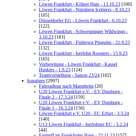
Löwen Frankfurt - Kölner Haie - 13.10.23
[100]
Löwen Frankfurt - Nürnberg Icetigers - 8.10.23
[105]
Düsseldorfer EG - Löwen Frankfurt - 6.10.23
[122]
Löwen Frankfurt - Schwenninger Wildwings -
3.10.23
[183]
Löwen Frankfurt - Fishtown Pinguins - 21.9.23
[132]
Löwen Frankfurt - Iserlohn Roosters - 15.9.23
[165]
Vorbereitung - Löwen Frankfurt - Kassel
Huskies - 1.9.23
[124]
Teamvorstellung - Saison 23/24
[102]
Sonstiges
[2997]
Fahrradtour nach Mannheim
[20]
U20 Löwen Frankfurt e.V. - EV Duisburg -
Finale 2 - 17.3.24
[159]
U20 Löwen Frankfurt e.V. - EV Duisburg -
Finale 1 - 16.3.24
[156]
Löwen Frankfurt e.V. U20 - EC Erfurt - 3.3.24
[140]
U13 Löwen Frankfurt - Iserlohner EC - 3.2.24
[44]
Fantreff im Frankfurter Haus - 22.11.23
[157]