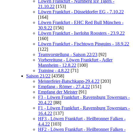
Löwen Frankfurt - Nürnberg Ice Tigers -
21.10.22
[153]
Löwen Frankfurt - Düsseldorfer EG - 7.10.22
[164]
Löwen Frankfurt - EHC Red Bull München -
30.9.22
[156]
Löwen Frankfurt - Iserlohn Roosters - 23.9.22
[160]
Löwen Frankfurt - Fischtown Pinguins - 18.9.22
[122]
Teamvorstellung - Saison 22/23
[92]
Vorbereitung - Löwen Frankfurt - Adler
Mannheim - 12.8.22
[100]
Training - 4.8.22
[71]
Saison 21/22
[4358]
Meisterfeier-Batschkapp-29.4.22
[203]
Empfang - Römer - 27.4.22
[151]
Empfang der Meister
[91]
F3 - Löwen Frankfurt - Ravensburg Towerstars -
20.4.22
[88]
F1 - Löwen Frankfurt - Ravensburg Towerstars -
16.4.22
[137]
HF3 - Löwen Frankfurt - Heilbronner Falken -
4.4.22
[103]
HF2 - Löwen Frankfurt - Heilbronner Falken -