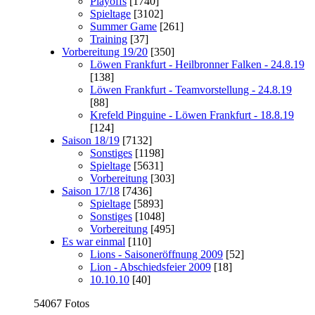
Playoffs
[1740]
Spieltage
[3102]
Summer Game
[261]
Training
[37]
Vorbereitung 19/20
[350]
Löwen Frankfurt - Heilbronner Falken - 24.8.19
[138]
Löwen Frankfurt - Teamvorstellung - 24.8.19
[88]
Krefeld Pinguine - Löwen Frankfurt - 18.8.19
[124]
Saison 18/19
[7132]
Sonstiges
[1198]
Spieltage
[5631]
Vorbereitung
[303]
Saison 17/18
[7436]
Spieltage
[5893]
Sonstiges
[1048]
Vorbereitung
[495]
Es war einmal
[110]
Lions - Saisoneröffnung 2009
[52]
Lion - Abschiedsfeier 2009
[18]
10.10.10
[40]
54067 Fotos