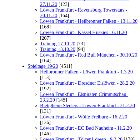
27.11.20
[123]
Löwen Frankfurt - Ravensburg Towerstars -
20.11.20
[164]
Löwen Frankfurt - Heilbronner Falken - 13.11.20
[168]
Löwen Frankfurt - Kassel Huskies - 6.11.20
[207]
Training 17.10.20
[73]
Training 13.10.20
[94]
Löwen Frankfurt - Red Bull München - 30.10.20
[164]
Spieltage 19/20
[4511]
Heilbronner Falken - Löwen Frankfurt - 1.3.20
[113]
Löwen Frankfurt - Dresdner Eislöwen - 28.2.20
[192]
Löwen Frankfurt - Eispiraten Crimmitschau-
23.2.20
[145]
Bietigheim Steelers - Löwen Frankfurt - 21.2.20
[131]
Löwen Frankfurt - Wölfe Freiburg - 16.2.20
[136]
Löwen Frankfurt - EC Bad Nauheim - 11.2.20
[146]
Löwen Frankfurt - Tölzer Löwen - 9.2.20
[178]