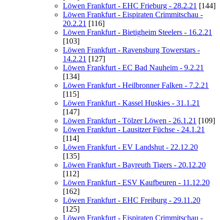
Löwen Frankfurt - EHC Frieburg - 28.2.21
[144]
Löwen Frankfurt - Eispiraten Crimmitschau -
20.2.21
[116]
Löwen Frankfurt - Bietigheim Steelers - 16.2.21
[103]
Löwen Frankfurt - Ravensburg Towerstars -
14.2.21
[127]
Löwen Frankfurt - EC Bad Nauheim - 9.2.21
[134]
Löwen Frankfurt - Heilbronner Falken - 7.2.21
[115]
Löwen Frankfurt - Kassel Huskies - 31.1.21
[147]
Löwen Frankfurt - Tölzer Löwen - 26.1.21
[109]
Löwen Frankfurt - Lausitzer Füchse - 24.1.21
[114]
Löwen Frankfurt - EV Landshut - 22.12.20
[135]
Löwen Frankfurt - Bayreuth Tigers - 20.12.20
[112]
Löwen Frankfurt - ESV Kaufbeuren - 11.12.20
[162]
Löwen Frankfurt - EHC Freiburg - 29.11.20
[125]
Löwen Frankfurt - Eispiraten Crimmitschau -