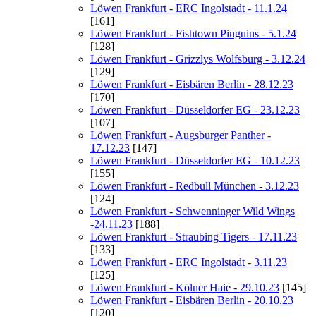
Löwen Frankfurt - ERC Ingolstadt - 11.1.24
[161]
Löwen Frankfurt - Fishtown Pinguins - 5.1.24
[128]
Löwen Frankfurt - Grizzlys Wolfsburg - 3.12.24
[129]
Löwen Frankfurt - Eisbären Berlin - 28.12.23
[170]
Löwen Frankfurt - Düsseldorfer EG - 23.12.23
[107]
Löwen Frankfurt - Augsburger Panther -
17.12.23
[147]
Löwen Frankfurt - Düsseldorfer EG - 10.12.23
[155]
Löwen Frankfurt - Redbull München - 3.12.23
[124]
Löwen Frankfurt - Schwenninger Wild Wings
-24.11.23
[188]
Löwen Frankfurt - Straubing Tigers - 17.11.23
[133]
Löwen Frankfurt - ERC Ingolstadt - 3.11.23
[125]
Löwen Frankfurt - Kölner Haie - 29.10.23
[145]
Löwen Frankfurt - Eisbären Berlin - 20.10.23
[120]