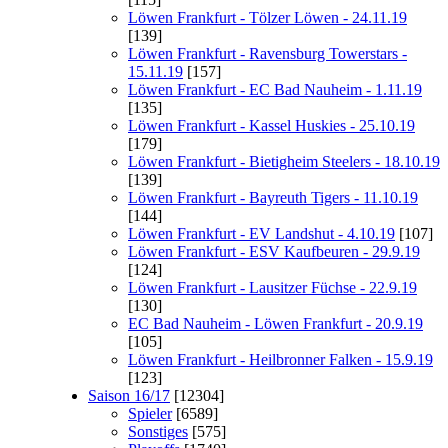
Löwen Frankfurt - Tölzer Löwen - 24.11.19
[139]
Löwen Frankfurt - Ravensburg Towerstars -
15.11.19
[157]
Löwen Frankfurt - EC Bad Nauheim - 1.11.19
[135]
Löwen Frankfurt - Kassel Huskies - 25.10.19
[179]
Löwen Frankfurt - Bietigheim Steelers - 18.10.19
[139]
Löwen Frankfurt - Bayreuth Tigers - 11.10.19
[144]
Löwen Frankfurt - EV Landshut - 4.10.19
[107]
Löwen Frankfurt - ESV Kaufbeuren - 29.9.19
[124]
Löwen Frankfurt - Lausitzer Füchse - 22.9.19
[130]
EC Bad Nauheim - Löwen Frankfurt - 20.9.19
[105]
Löwen Frankfurt - Heilbronner Falken - 15.9.19
[123]
Saison 16/17
[12304]
Spieler
[6589]
Sonstiges
[575]