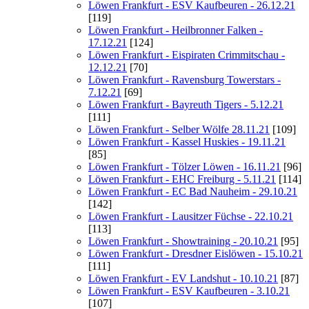
Löwen Frankfurt - ESV Kaufbeuren - 26.12.21
[119]
Löwen Frankfurt - Heilbronner Falken -
17.12.21
[124]
Löwen Frankfurt - Eispiraten Crimmitschau -
12.12.21
[70]
Löwen Frankfurt - Ravensburg Towerstars -
7.12.21
[69]
Löwen Frankfurt - Bayreuth Tigers - 5.12.21
[111]
Löwen Frankfurt - Selber Wölfe 28.11.21
[109]
Löwen Frankfurt - Kassel Huskies - 19.11.21
[85]
Löwen Frankfurt - Tölzer Löwen - 16.11.21
[96]
Löwen Frankfurt - EHC Freiburg - 5.11.21
[114]
Löwen Frankfurt - EC Bad Nauheim - 29.10.21
[142]
Löwen Frankfurt - Lausitzer Füchse - 22.10.21
[113]
Löwen Frankfurt - Showtraining - 20.10.21
[95]
Löwen Frankfurt - Dresdner Eislöwen - 15.10.21
[111]
Löwen Frankfurt - EV Landshut - 10.10.21
[87]
Löwen Frankfurt - ESV Kaufbeuren - 3.10.21
[107]