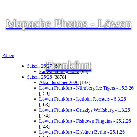
Mapache Photos - Löwen
Alben
Frankfurt
Saison 26/27
[64]
Fanwanderung 2026
[64]
Saison 25/26
[3878]
Abschlussfeier 2026
[133]
Löwen Frankfurt - Nürnberg Ice Tigers - 15.3.26
[150]
Löwen Frankfurt - Iserlohn Roosters - 6.3.26
[163]
Löwen Frankfurt - Grizzlys Wolfsburg - 1.3.26
[134]
Löwen Frankfurt - Fishtown Pinguins - 25.2.26
[148]
Löwen Frankfurt - Eisbären Berlin - 25.1.26