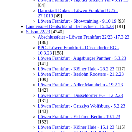
[84]
Darmstadt Dukes - Löwen Frankfurt U25 -
27.1019
[49]
Löwen Frankfurt - Showtraining - 9.10.19
[93]
Länderspiel Deutschland -Tschechien - 15.4.23
[181]
Saison 22/23
[4240]
Abschlussfeier - Löwen Frankfurt 22/23 -17.3.23
[186]
PPO- Löwen Frankfurt - Düsseldorfer EG -
10.3.23
[158]
Löwen Frankfurt - Augsburger Panther - 5.3.23
[141]
Löwen Frankfurt - Kölner Haie - 28.2.23
[117]
Löwen Frankfurt - Iserlohn Roosters - 21.2.23
[109]
Löwen Frankfurt - Adler Mannheim - 19.2.23
[142]
Löwen Frankfurt - Düsseldorfer EG - 12.2.23
[131]
Löwen Frankfurt - Grizzlys Wolfsburg - 5.2.23
[143]
Löwen Frankfurt - Eisbären Berlin - 19.1.23
[152]
Löwen Frankfurt - Kölner Haie - 15.1.23
[115]