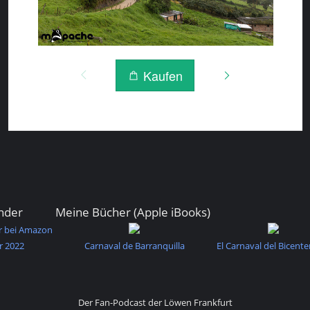
nder
Meine Bücher (Apple iBooks)
r bei Amazon
r 2022
Carnaval de Barranquilla
El Carnaval del Bicente
Der Fan-Podcast der Löwen Frankfurt