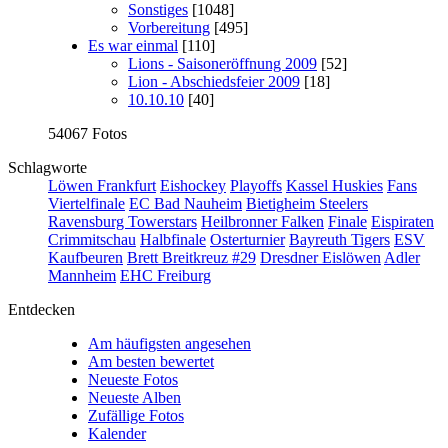
Sonstiges
[1048]
Vorbereitung
[495]
Es war einmal
[110]
Lions - Saisoneröffnung 2009
[52]
Lion - Abschiedsfeier 2009
[18]
10.10.10
[40]
54067 Fotos
Schlagworte
Löwen Frankfurt
Eishockey
Playoffs
Kassel Huskies
Fans
Viertelfinale
EC Bad Nauheim
Bietigheim Steelers
Ravensburg Towerstars
Heilbronner Falken
Finale
Eispiraten
Crimmitschau
Halbfinale
Osterturnier
Bayreuth Tigers
ESV
Kaufbeuren
Brett Breitkreuz #29
Dresdner Eislöwen
Adler
Mannheim
EHC Freiburg
Entdecken
Am häufigsten angesehen
Am besten bewertet
Neueste Fotos
Neueste Alben
Zufällige Fotos
Kalender