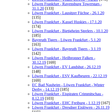
Löwen Frankfurt - Ravensburg Towerstars -
31.1.20
[133]
Löwen Frankfurt - Lausitzer Füchse - 26.1.20
[135]
Löwen Frankfurt - Kassel Huskies - 17.1.20
[174]
Löwen Frankfurt - Bietigheim Steelers - 10.1.20
[185]
Bayreuth Tigers - Löwen Frankfurt - 5.1.20
[163]
Löwen Frankfurt - Bayreuth Tigers - 3.1.19
[142]
Löwen Frankfurt - Heilbronner Falken -
30.12.19
[169]
Löwen Frankfurt - EV Landshut - 26.12.19
[148]
Löwen Frankfurt - ESV Kaufbeuren - 22.12.19
[169]
EC Bad Nauheim - Löwen Frankfurt - Winter
Derby - 14.12.19
[185]
Löwen Frankfurt - Eispiraten Crimmitschau -
8.12.19
[103]
Löwen Frankfurt - EHC Freiburg - 1.12.19
[167]
Löwen Frankfurt - Dresdner Eislöwen - 26.11.19
[115]