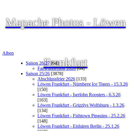
Mapache Photos - Löwen
Alben
Frankfurt
Saison 26/27
[64]
Fanwanderung 2026
[64]
Saison 25/26
[3878]
Abschlussfeier 2026
[133]
Löwen Frankfurt - Nürnberg Ice Tigers - 15.3.26
[150]
Löwen Frankfurt - Iserlohn Roosters - 6.3.26
[163]
Löwen Frankfurt - Grizzlys Wolfsburg - 1.3.26
[134]
Löwen Frankfurt - Fishtown Pinguins - 25.2.26
[148]
Löwen Frankfurt - Eisbären Berlin - 25.1.26