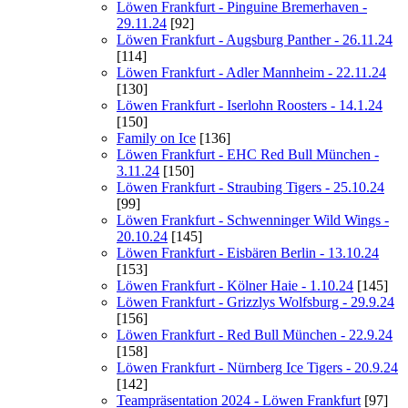
Löwen Frankfurt - Pinguine Bremerhaven -
29.11.24
[92]
Löwen Frankfurt - Augsburg Panther - 26.11.24
[114]
Löwen Frankfurt - Adler Mannheim - 22.11.24
[130]
Löwen Frankfurt - Iserlohn Roosters - 14.1.24
[150]
Family on Ice
[136]
Löwen Frankfurt - EHC Red Bull München -
3.11.24
[150]
Löwen Frankfurt - Straubing Tigers - 25.10.24
[99]
Löwen Frankfurt - Schwenninger Wild Wings -
20.10.24
[145]
Löwen Frankfurt - Eisbären Berlin - 13.10.24
[153]
Löwen Frankfurt - Kölner Haie - 1.10.24
[145]
Löwen Frankfurt - Grizzlys Wolfsburg - 29.9.24
[156]
Löwen Frankfurt - Red Bull München - 22.9.24
[158]
Löwen Frankfurt - Nürnberg Ice Tigers - 20.9.24
[142]
Teampräsentation 2024 - Löwen Frankfurt
[97]