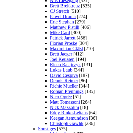
Nils Liesegang
[331]
Brett Breitkreuz
[535]
CJ Stretch
[510]
Pawel Dronia
[274]
Eric Stephan
[279]
Matthew Pistilli
[406]
Mike Card
[300]
Patrick Jarrett
[456]
Florian Proske
[304]
Maximilian Gläßl
[210]
Brett Jaeger
[412]
Joel Keussen
[194]
Ricco Ratajczyk
[131]
Lukas Laub
[344]
David Cespiva
[187]
Dennis Reimer
[86]
Richie Mueller
[344]
Roman Pfennings
[185]
Nico Oprée
[51]
Matt Tomassoni
[264]
Nick Mazzolini
[18]
Eddy Rinke-Leitans
[64]
Keegan Asmundson
[36]
Christoph Gawlik
[236]
Sonstiges
[575]