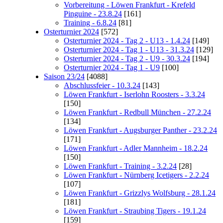
Vorbereitung - Löwen Frankfurt - Krefeld
Pinguine - 23.8.24
[161]
Training - 6.8.24
[81]
Osterturnier 2024
[572]
Osterturnier 2024 - Tag 2 - U13 - 1.4.24
[149]
Osterturnier 2024 - Tag 1 - U13 - 31.3.24
[129]
Osterturnier 2024 - Tag 2 - U9 - 30.3.24
[194]
Osterturnier 2024 - Tag 1 - U9
[100]
Saison 23/24
[4088]
Abschlussfeier - 10.3.24
[143]
Löwen Frankfurt - Iserlohn Roosters - 3.3.24
[150]
Löwen Frankfurt - Redbull München - 27.2.24
[134]
Löwen Frankfurt - Augsburger Panther - 23.2.24
[171]
Löwen Frankfurt - Adler Mannheim - 18.2.24
[150]
Löwen Frankfurt - Training - 3.2.24
[28]
Löwen Frankfurt - Nürnberg Icetigers - 2.2.24
[107]
Löwen Frankfurt - Grizzlys Wolfsburg - 28.1.24
[181]
Löwen Frankfurt - Straubing Tigers - 19.1.24
[159]