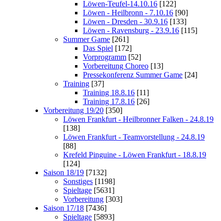
Löwen-Teufel-14.10.16
[122]
Löwen - Heilbronn - 7.10.16
[90]
Löwen - Dresden - 30.9.16
[133]
Löwen - Ravensburg - 23.9.16
[115]
Summer Game
[261]
Das Spiel
[172]
Vorprogramm
[52]
Vorbereitung Choreo
[13]
Pressekonferenz Summer Game
[24]
Training
[37]
Training 18.8.16
[11]
Training 17.8.16
[26]
Vorbereitung 19/20
[350]
Löwen Frankfurt - Heilbronner Falken - 24.8.19
[138]
Löwen Frankfurt - Teamvorstellung - 24.8.19
[88]
Krefeld Pinguine - Löwen Frankfurt - 18.8.19
[124]
Saison 18/19
[7132]
Sonstiges
[1198]
Spieltage
[5631]
Vorbereitung
[303]
Saison 17/18
[7436]
Spieltage
[5893]