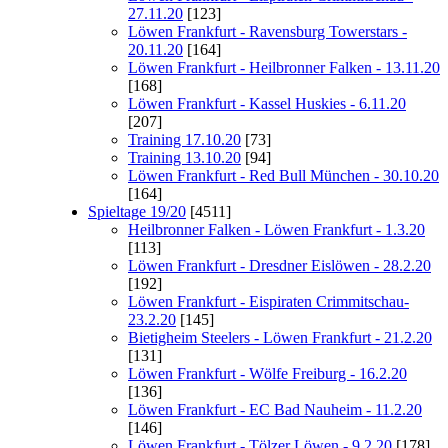
27.11.20
[123]
Löwen Frankfurt - Ravensburg Towerstars -
20.11.20
[164]
Löwen Frankfurt - Heilbronner Falken - 13.11.20
[168]
Löwen Frankfurt - Kassel Huskies - 6.11.20
[207]
Training 17.10.20
[73]
Training 13.10.20
[94]
Löwen Frankfurt - Red Bull München - 30.10.20
[164]
Spieltage 19/20
[4511]
Heilbronner Falken - Löwen Frankfurt - 1.3.20
[113]
Löwen Frankfurt - Dresdner Eislöwen - 28.2.20
[192]
Löwen Frankfurt - Eispiraten Crimmitschau-
23.2.20
[145]
Bietigheim Steelers - Löwen Frankfurt - 21.2.20
[131]
Löwen Frankfurt - Wölfe Freiburg - 16.2.20
[136]
Löwen Frankfurt - EC Bad Nauheim - 11.2.20
[146]
Löwen Frankfurt - Tölzer Löwen - 9.2.20
[178]