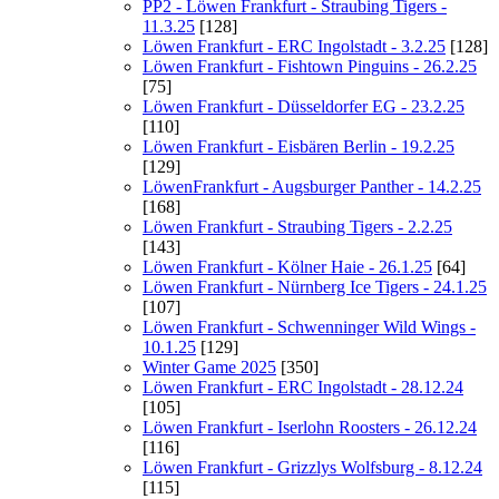
PP2 - Löwen Frankfurt - Straubing Tigers -
11.3.25
[128]
Löwen Frankfurt - ERC Ingolstadt - 3.2.25
[128]
Löwen Frankfurt - Fishtown Pinguins - 26.2.25
[75]
Löwen Frankfurt - Düsseldorfer EG - 23.2.25
[110]
Löwen Frankfurt - Eisbären Berlin - 19.2.25
[129]
LöwenFrankfurt - Augsburger Panther - 14.2.25
[168]
Löwen Frankfurt - Straubing Tigers - 2.2.25
[143]
Löwen Frankfurt - Kölner Haie - 26.1.25
[64]
Löwen Frankfurt - Nürnberg Ice Tigers - 24.1.25
[107]
Löwen Frankfurt - Schwenninger Wild Wings -
10.1.25
[129]
Winter Game 2025
[350]
Löwen Frankfurt - ERC Ingolstadt - 28.12.24
[105]
Löwen Frankfurt - Iserlohn Roosters - 26.12.24
[116]
Löwen Frankfurt - Grizzlys Wolfsburg - 8.12.24
[115]