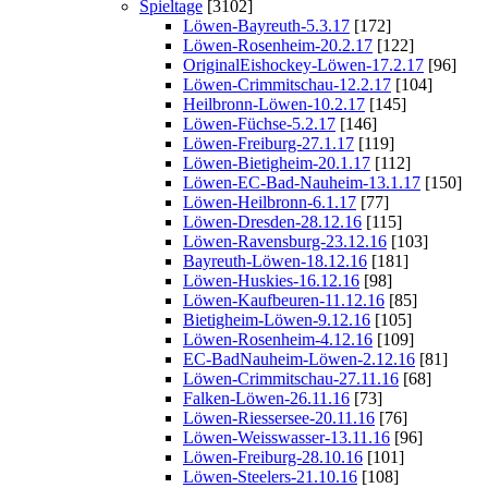
Spieltage
[3102]
Löwen-Bayreuth-5.3.17
[172]
Löwen-Rosenheim-20.2.17
[122]
OriginalEishockey-Löwen-17.2.17
[96]
Löwen-Crimmitschau-12.2.17
[104]
Heilbronn-Löwen-10.2.17
[145]
Löwen-Füchse-5.2.17
[146]
Löwen-Freiburg-27.1.17
[119]
Löwen-Bietigheim-20.1.17
[112]
Löwen-EC-Bad-Nauheim-13.1.17
[150]
Löwen-Heilbronn-6.1.17
[77]
Löwen-Dresden-28.12.16
[115]
Löwen-Ravensburg-23.12.16
[103]
Bayreuth-Löwen-18.12.16
[181]
Löwen-Huskies-16.12.16
[98]
Löwen-Kaufbeuren-11.12.16
[85]
Bietigheim-Löwen-9.12.16
[105]
Löwen-Rosenheim-4.12.16
[109]
EC-BadNauheim-Löwen-2.12.16
[81]
Löwen-Crimmitschau-27.11.16
[68]
Falken-Löwen-26.11.16
[73]
Löwen-Riessersee-20.11.16
[76]
Löwen-Weisswasser-13.11.16
[96]
Löwen-Freiburg-28.10.16
[101]
Löwen-Steelers-21.10.16
[108]