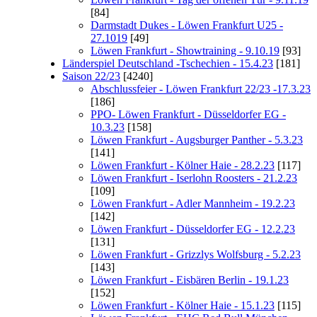
[84]
Darmstadt Dukes - Löwen Frankfurt U25 -
27.1019
[49]
Löwen Frankfurt - Showtraining - 9.10.19
[93]
Länderspiel Deutschland -Tschechien - 15.4.23
[181]
Saison 22/23
[4240]
Abschlussfeier - Löwen Frankfurt 22/23 -17.3.23
[186]
PPO- Löwen Frankfurt - Düsseldorfer EG -
10.3.23
[158]
Löwen Frankfurt - Augsburger Panther - 5.3.23
[141]
Löwen Frankfurt - Kölner Haie - 28.2.23
[117]
Löwen Frankfurt - Iserlohn Roosters - 21.2.23
[109]
Löwen Frankfurt - Adler Mannheim - 19.2.23
[142]
Löwen Frankfurt - Düsseldorfer EG - 12.2.23
[131]
Löwen Frankfurt - Grizzlys Wolfsburg - 5.2.23
[143]
Löwen Frankfurt - Eisbären Berlin - 19.1.23
[152]
Löwen Frankfurt - Kölner Haie - 15.1.23
[115]