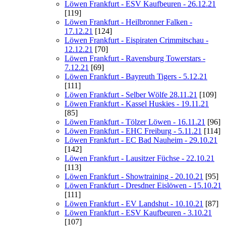
Löwen Frankfurt - ESV Kaufbeuren - 26.12.21
[119]
Löwen Frankfurt - Heilbronner Falken -
17.12.21
[124]
Löwen Frankfurt - Eispiraten Crimmitschau -
12.12.21
[70]
Löwen Frankfurt - Ravensburg Towerstars -
7.12.21
[69]
Löwen Frankfurt - Bayreuth Tigers - 5.12.21
[111]
Löwen Frankfurt - Selber Wölfe 28.11.21
[109]
Löwen Frankfurt - Kassel Huskies - 19.11.21
[85]
Löwen Frankfurt - Tölzer Löwen - 16.11.21
[96]
Löwen Frankfurt - EHC Freiburg - 5.11.21
[114]
Löwen Frankfurt - EC Bad Nauheim - 29.10.21
[142]
Löwen Frankfurt - Lausitzer Füchse - 22.10.21
[113]
Löwen Frankfurt - Showtraining - 20.10.21
[95]
Löwen Frankfurt - Dresdner Eislöwen - 15.10.21
[111]
Löwen Frankfurt - EV Landshut - 10.10.21
[87]
Löwen Frankfurt - ESV Kaufbeuren - 3.10.21
[107]