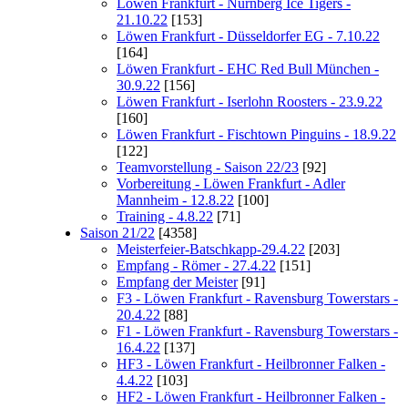
Löwen Frankfurt - Nürnberg Ice Tigers -
21.10.22
[153]
Löwen Frankfurt - Düsseldorfer EG - 7.10.22
[164]
Löwen Frankfurt - EHC Red Bull München -
30.9.22
[156]
Löwen Frankfurt - Iserlohn Roosters - 23.9.22
[160]
Löwen Frankfurt - Fischtown Pinguins - 18.9.22
[122]
Teamvorstellung - Saison 22/23
[92]
Vorbereitung - Löwen Frankfurt - Adler
Mannheim - 12.8.22
[100]
Training - 4.8.22
[71]
Saison 21/22
[4358]
Meisterfeier-Batschkapp-29.4.22
[203]
Empfang - Römer - 27.4.22
[151]
Empfang der Meister
[91]
F3 - Löwen Frankfurt - Ravensburg Towerstars -
20.4.22
[88]
F1 - Löwen Frankfurt - Ravensburg Towerstars -
16.4.22
[137]
HF3 - Löwen Frankfurt - Heilbronner Falken -
4.4.22
[103]
HF2 - Löwen Frankfurt - Heilbronner Falken -