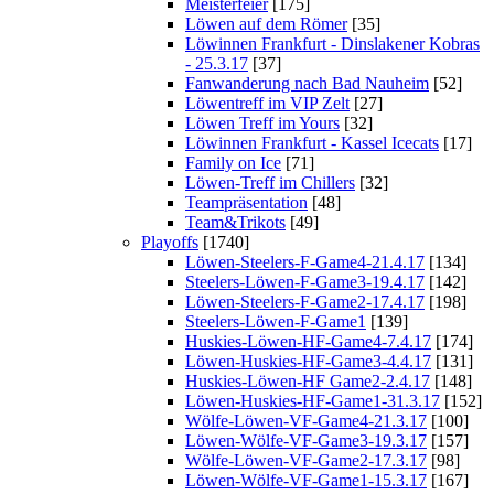
Meisterfeier
[175]
Löwen auf dem Römer
[35]
Löwinnen Frankfurt - Dinslakener Kobras
- 25.3.17
[37]
Fanwanderung nach Bad Nauheim
[52]
Löwentreff im VIP Zelt
[27]
Löwen Treff im Yours
[32]
Löwinnen Frankfurt - Kassel Icecats
[17]
Family on Ice
[71]
Löwen-Treff im Chillers
[32]
Teampräsentation
[48]
Team&Trikots
[49]
Playoffs
[1740]
Löwen-Steelers-F-Game4-21.4.17
[134]
Steelers-Löwen-F-Game3-19.4.17
[142]
Löwen-Steelers-F-Game2-17.4.17
[198]
Steelers-Löwen-F-Game1
[139]
Huskies-Löwen-HF-Game4-7.4.17
[174]
Löwen-Huskies-HF-Game3-4.4.17
[131]
Huskies-Löwen-HF Game2-2.4.17
[148]
Löwen-Huskies-HF-Game1-31.3.17
[152]
Wölfe-Löwen-VF-Game4-21.3.17
[100]
Löwen-Wölfe-VF-Game3-19.3.17
[157]
Wölfe-Löwen-VF-Game2-17.3.17
[98]
Löwen-Wölfe-VF-Game1-15.3.17
[167]