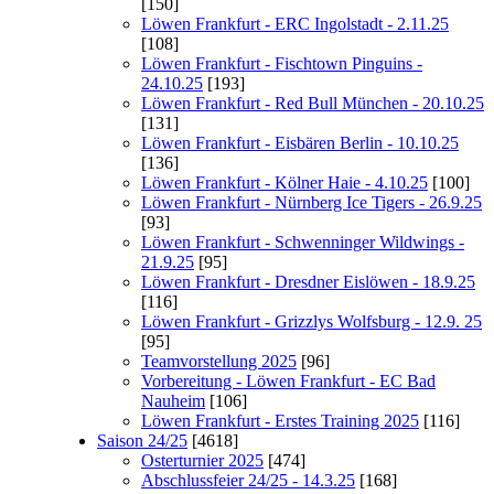
[150]
Löwen Frankfurt - ERC Ingolstadt - 2.11.25
[108]
Löwen Frankfurt - Fischtown Pinguins -
24.10.25
[193]
Löwen Frankfurt - Red Bull München - 20.10.25
[131]
Löwen Frankfurt - Eisbären Berlin - 10.10.25
[136]
Löwen Frankfurt - Kölner Haie - 4.10.25
[100]
Löwen Frankfurt - Nürnberg Ice Tigers - 26.9.25
[93]
Löwen Frankfurt - Schwenninger Wildwings -
21.9.25
[95]
Löwen Frankfurt - Dresdner Eislöwen - 18.9.25
[116]
Löwen Frankfurt - Grizzlys Wolfsburg - 12.9. 25
[95]
Teamvorstellung 2025
[96]
Vorbereitung - Löwen Frankfurt - EC Bad
Nauheim
[106]
Löwen Frankfurt - Erstes Training 2025
[116]
Saison 24/25
[4618]
Osterturnier 2025
[474]
Abschlussfeier 24/25 - 14.3.25
[168]