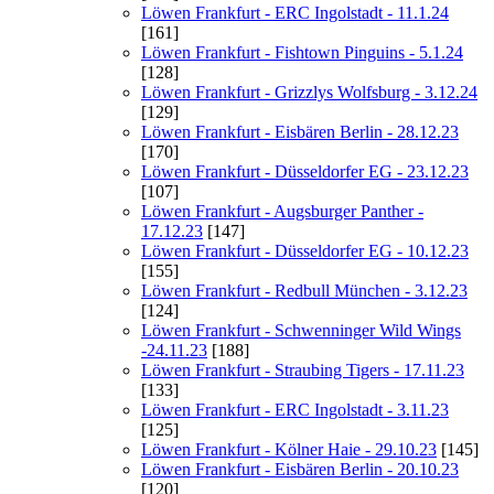
Löwen Frankfurt - ERC Ingolstadt - 11.1.24
[161]
Löwen Frankfurt - Fishtown Pinguins - 5.1.24
[128]
Löwen Frankfurt - Grizzlys Wolfsburg - 3.12.24
[129]
Löwen Frankfurt - Eisbären Berlin - 28.12.23
[170]
Löwen Frankfurt - Düsseldorfer EG - 23.12.23
[107]
Löwen Frankfurt - Augsburger Panther -
17.12.23
[147]
Löwen Frankfurt - Düsseldorfer EG - 10.12.23
[155]
Löwen Frankfurt - Redbull München - 3.12.23
[124]
Löwen Frankfurt - Schwenninger Wild Wings
-24.11.23
[188]
Löwen Frankfurt - Straubing Tigers - 17.11.23
[133]
Löwen Frankfurt - ERC Ingolstadt - 3.11.23
[125]
Löwen Frankfurt - Kölner Haie - 29.10.23
[145]
Löwen Frankfurt - Eisbären Berlin - 20.10.23
[120]