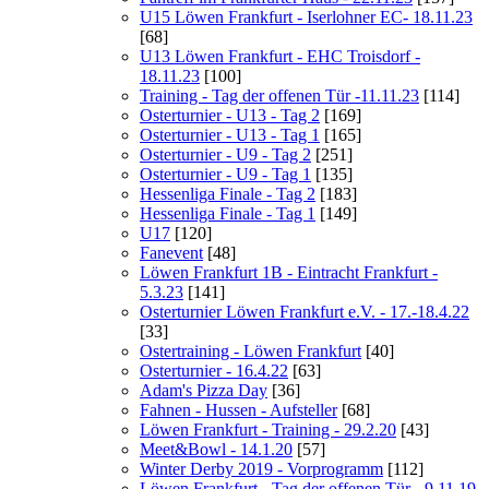
U15 Löwen Frankfurt - Iserlohner EC- 18.11.23
[68]
U13 Löwen Frankfurt - EHC Troisdorf -
18.11.23
[100]
Training - Tag der offenen Tür -11.11.23
[114]
Osterturnier - U13 - Tag 2
[169]
Osterturnier - U13 - Tag 1
[165]
Osterturnier - U9 - Tag 2
[251]
Osterturnier - U9 - Tag 1
[135]
Hessenliga Finale - Tag 2
[183]
Hessenliga Finale - Tag 1
[149]
U17
[120]
Fanevent
[48]
Löwen Frankfurt 1B - Eintracht Frankfurt -
5.3.23
[141]
Osterturnier Löwen Frankfurt e.V. - 17.-18.4.22
[33]
Ostertraining - Löwen Frankfurt
[40]
Osterturnier - 16.4.22
[63]
Adam's Pizza Day
[36]
Fahnen - Hussen - Aufsteller
[68]
Löwen Frankfurt - Training - 29.2.20
[43]
Meet&Bowl - 14.1.20
[57]
Winter Derby 2019 - Vorprogramm
[112]
Löwen Frankfurt - Tag der offenen Tür - 9.11.19