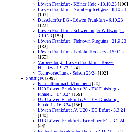
Löwen Frankfurt - Kölner Haie - 13.10.23
[100]
Löwen Frankfurt - Nürnberg Icetigers - 8.10.23
[105]
Düsseldorfer EG - Löwen Frankfurt - 6.10.23
[122]
Löwen Frankfurt - Schwenninger Wildwings -
3.10.23
[183]
Löwen Frankfurt - Fishtown Pinguins - 21.9.23
[132]
Löwen Frankfurt - Iserlohn Roosters - 15.9.23
[165]
Vorbereitung - Löwen Frankfurt - Kassel
Huskies - 1.9.23
[124]
Teamvorstellung - Saison 23/24
[102]
Sonstiges
[2997]
Fahrradtour nach Mannheim
[20]
U20 Löwen Frankfurt e.V. - EV Duisburg -
Finale 2 - 17.3.24
[159]
U20 Löwen Frankfurt e.V. - EV Duisburg -
Finale 1 - 16.3.24
[156]
Löwen Frankfurt e.V. U20 - EC Erfurt - 3.3.24
[140]
U13 Löwen Frankfurt - Iserlohner EC - 3.2.24
[44]
Fantreff im Frankfurter Haus - 22.11.23
[157]