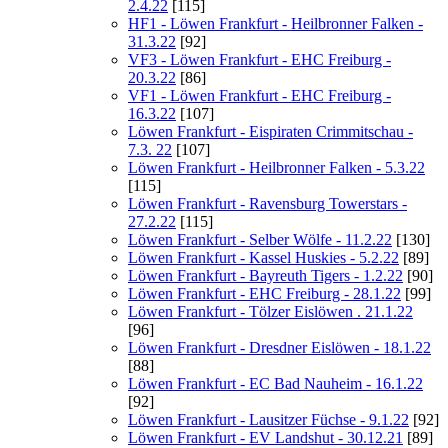
2.4.22
[115]
HF1 - Löwen Frankfurt - Heilbronner Falken -
31.3.22
[92]
VF3 - Löwen Frankfurt - EHC Freiburg -
20.3.22
[86]
VF1 - Löwen Frankfurt - EHC Freiburg -
16.3.22
[107]
Löwen Frankfurt - Eispiraten Crimmitschau -
7.3. 22
[107]
Löwen Frankfurt - Heilbronner Falken - 5.3.22
[115]
Löwen Frankfurt - Ravensburg Towerstars -
27.2.22
[115]
Löwen Frankfurt - Selber Wölfe - 11.2.22
[130]
Löwen Frankfurt - Kassel Huskies - 5.2.22
[89]
Löwen Frankfurt - Bayreuth Tigers - 1.2.22
[90]
Löwen Frankfurt - EHC Freiburg - 28.1.22
[99]
Löwen Frankfurt - Tölzer Eislöwen . 21.1.22
[96]
Löwen Frankfurt - Dresdner Eislöwen - 18.1.22
[88]
Löwen Frankfurt - EC Bad Nauheim - 16.1.22
[92]
Löwen Frankfurt - Lausitzer Füchse - 9.1.22
[92]
Löwen Frankfurt - EV Landshut - 30.12.21
[89]