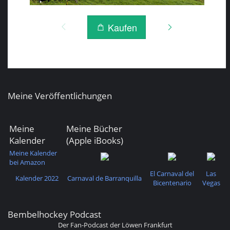
Meine Veröffentlichungen
Meine
Meine Bücher
Kalender
(Apple iBooks)
Meine Kalender
bei Amazon
El Carnaval del
Las
Kalender 2022
Carnaval de Barranquilla
Bicentenario
Vegas
Bembelhockey Podcast
Der Fan-Podcast der Löwen Frankfurt