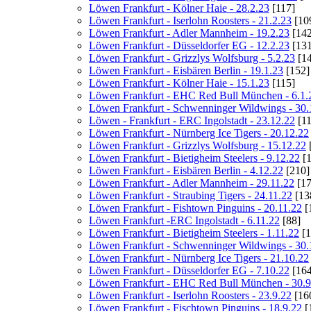
Löwen Frankfurt - Kölner Haie - 28.2.23
[117]
Löwen Frankfurt - Iserlohn Roosters - 21.2.23
[10
Löwen Frankfurt - Adler Mannheim - 19.2.23
[142
Löwen Frankfurt - Düsseldorfer EG - 12.2.23
[131
Löwen Frankfurt - Grizzlys Wolfsburg - 5.2.23
[14
Löwen Frankfurt - Eisbären Berlin - 19.1.23
[152]
Löwen Frankfurt - Kölner Haie - 15.1.23
[115]
Löwen Frankfurt - EHC Red Bull München - 6.1.
Löwen Frankfurt - Schwenninger Wildwings - 30.
Löwen - Frankfurt - ERC Ingolstadt - 23.12.22
[11
Löwen Frankfurt - Nürnberg Ice Tigers - 20.12.22
Löwen Frankfurt - Grizzlys Wolfsburg - 15.12.22
Löwen Frankfurt - Bietigheim Steelers - 9.12.22
[1
Löwen Frankfurt - Eisbären Berlin - 4.12.22
[210]
Löwen Frankfurt - Adler Mannheim - 29.11.22
[17
Löwen Frankfurt - Straubing Tigers - 24.11.22
[13
Löwen Frankfurt - Fishtown Pinguins - 20.11.22
[
Löwen Frankfurt -ERC Ingolstadt - 6.11.22
[88]
Löwen Frankfurt - Bietigheim Steelers - 1.11.22
[1
Löwen Frankfurt - Schwenninger Wildwings - 30.
Löwen Frankfurt - Nürnberg Ice Tigers - 21.10.22
Löwen Frankfurt - Düsseldorfer EG - 7.10.22
[164
Löwen Frankfurt - EHC Red Bull München - 30.9
Löwen Frankfurt - Iserlohn Roosters - 23.9.22
[16
Löwen Frankfurt - Fischtown Pinguins - 18.9.22
[