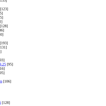
135]
[123]
5]
5]
2]
[128]
36]
0]
[193]
131]
]
93]
9.25
[95]
16]
95]
im
[106]
5
[128]