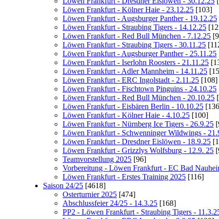
Löwen Frankfurt - Dresdner Eislöwen - 30.12.25
[
Löwen Frankfurt - Kölner Haie - 23.12.25
[103]
Löwen Frankfurt - Augsburger Panther - 19.12.25
Löwen Frankfurt - Straubing Tigers - 14.12.25
[12
Löwen Frankfurt - Red Bull München - 7.12.25
[9
Löwen Frankfurt - Straubing Tigers - 30.11.25
[11
Löwen Frankfurt - Augsburger Panther - 25.11.25
Löwen Frankfurt - Iserlohn Roosters - 21.11.25
[1
Löwen Frankfurt - Adler Mannheim - 14.11.25
[15
Löwen Frankfurt - ERC Ingolstadt - 2.11.25
[108]
Löwen Frankfurt - Fischtown Pinguins - 24.10.25
Löwen Frankfurt - Red Bull München - 20.10.25
[
Löwen Frankfurt - Eisbären Berlin - 10.10.25
[136
Löwen Frankfurt - Kölner Haie - 4.10.25
[100]
Löwen Frankfurt - Nürnberg Ice Tigers - 26.9.25
[
Löwen Frankfurt - Schwenninger Wildwings - 21.
Löwen Frankfurt - Dresdner Eislöwen - 18.9.25
[1
Löwen Frankfurt - Grizzlys Wolfsburg - 12.9. 25
[
Teamvorstellung 2025
[96]
Vorbereitung - Löwen Frankfurt - EC Bad Nauhe
Löwen Frankfurt - Erstes Training 2025
[116]
Saison 24/25
[4618]
Osterturnier 2025
[474]
Abschlussfeier 24/25 - 14.3.25
[168]
PP2 - Löwen Frankfurt - Straubing Tigers - 11.3.2