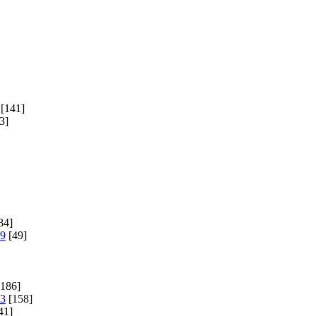
[141]
3]
84]
19
[49]
186]
23
[158]
41]