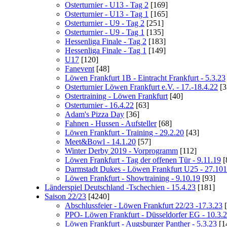
Osterturnier - U13 - Tag 2
[169]
Osterturnier - U13 - Tag 1
[165]
Osterturnier - U9 - Tag 2
[251]
Osterturnier - U9 - Tag 1
[135]
Hessenliga Finale - Tag 2
[183]
Hessenliga Finale - Tag 1
[149]
U17
[120]
Fanevent
[48]
Löwen Frankfurt 1B - Eintracht Frankfurt - 5.3.23
Osterturnier Löwen Frankfurt e.V. - 17.-18.4.22
[3
Ostertraining - Löwen Frankfurt
[40]
Osterturnier - 16.4.22
[63]
Adam's Pizza Day
[36]
Fahnen - Hussen - Aufsteller
[68]
Löwen Frankfurt - Training - 29.2.20
[43]
Meet&Bowl - 14.1.20
[57]
Winter Derby 2019 - Vorprogramm
[112]
Löwen Frankfurt - Tag der offenen Tür - 9.11.19
[
Darmstadt Dukes - Löwen Frankfurt U25 - 27.10
Löwen Frankfurt - Showtraining - 9.10.19
[93]
Länderspiel Deutschland -Tschechien - 15.4.23
[181]
Saison 22/23
[4240]
Abschlussfeier - Löwen Frankfurt 22/23 -17.3.23
[
PPO- Löwen Frankfurt - Düsseldorfer EG - 10.3.
Löwen Frankfurt - Augsburger Panther - 5.3.23
[1