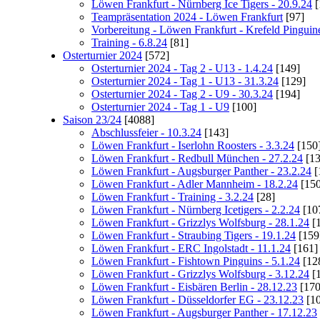
Löwen Frankfurt - Nürnberg Ice Tigers - 20.9.24
[
Teampräsentation 2024 - Löwen Frankfurt
[97]
Vorbereitung - Löwen Frankfurt - Krefeld Pinguine
Training - 6.8.24
[81]
Osterturnier 2024
[572]
Osterturnier 2024 - Tag 2 - U13 - 1.4.24
[149]
Osterturnier 2024 - Tag 1 - U13 - 31.3.24
[129]
Osterturnier 2024 - Tag 2 - U9 - 30.3.24
[194]
Osterturnier 2024 - Tag 1 - U9
[100]
Saison 23/24
[4088]
Abschlussfeier - 10.3.24
[143]
Löwen Frankfurt - Iserlohn Roosters - 3.3.24
[150
Löwen Frankfurt - Redbull München - 27.2.24
[13
Löwen Frankfurt - Augsburger Panther - 23.2.24
[
Löwen Frankfurt - Adler Mannheim - 18.2.24
[150
Löwen Frankfurt - Training - 3.2.24
[28]
Löwen Frankfurt - Nürnberg Icetigers - 2.2.24
[10
Löwen Frankfurt - Grizzlys Wolfsburg - 28.1.24
[
Löwen Frankfurt - Straubing Tigers - 19.1.24
[159
Löwen Frankfurt - ERC Ingolstadt - 11.1.24
[161]
Löwen Frankfurt - Fishtown Pinguins - 5.1.24
[12
Löwen Frankfurt - Grizzlys Wolfsburg - 3.12.24
[
Löwen Frankfurt - Eisbären Berlin - 28.12.23
[170
Löwen Frankfurt - Düsseldorfer EG - 23.12.23
[10
Löwen Frankfurt - Augsburger Panther - 17.12.23