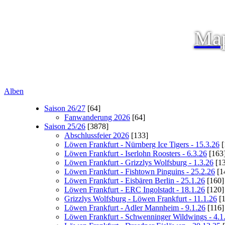
Map
Alben
Saison 26/27
[64]
Fanwanderung 2026
[64]
Saison 25/26
[3878]
Abschlussfeier 2026
[133]
Löwen Frankfurt - Nürnberg Ice Tigers - 15.3.26
[
Löwen Frankfurt - Iserlohn Roosters - 6.3.26
[163
Löwen Frankfurt - Grizzlys Wolfsburg - 1.3.26
[13
Löwen Frankfurt - Fishtown Pinguins - 25.2.26
[1
Löwen Frankfurt - Eisbären Berlin - 25.1.26
[160]
Löwen Frankfurt - ERC Ingolstadt - 18.1.26
[120]
Grizzlys Wolfsburg - Löwen Frankfurt - 11.1.26
[1
Löwen Frankfurt - Adler Mannheim - 9.1.26
[116]
Löwen Frankfurt - Schwenninger Wildwings - 4.1