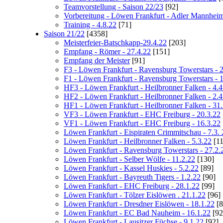
Teamvorstellung - Saison 22/23
[92]
Vorbereitung - Löwen Frankfurt - Adler Mannheim
Training - 4.8.22
[71]
Saison 21/22
[4358]
Meisterfeier-Batschkapp-29.4.22
[203]
Empfang - Römer - 27.4.22
[151]
Empfang der Meister
[91]
F3 - Löwen Frankfurt - Ravensburg Towerstars - 
F1 - Löwen Frankfurt - Ravensburg Towerstars - 
HF3 - Löwen Frankfurt - Heilbronner Falken - 4.4
HF2 - Löwen Frankfurt - Heilbronner Falken - 2.4
HF1 - Löwen Frankfurt - Heilbronner Falken - 31
VF3 - Löwen Frankfurt - EHC Freiburg - 20.3.22
VF1 - Löwen Frankfurt - EHC Freiburg - 16.3.22
Löwen Frankfurt - Eispiraten Crimmitschau - 7.3. 
Löwen Frankfurt - Heilbronner Falken - 5.3.22
[11
Löwen Frankfurt - Ravensburg Towerstars - 27.2.
Löwen Frankfurt - Selber Wölfe - 11.2.22
[130]
Löwen Frankfurt - Kassel Huskies - 5.2.22
[89]
Löwen Frankfurt - Bayreuth Tigers - 1.2.22
[90]
Löwen Frankfurt - EHC Freiburg - 28.1.22
[99]
Löwen Frankfurt - Tölzer Eislöwen . 21.1.22
[96]
Löwen Frankfurt - Dresdner Eislöwen - 18.1.22
[8
Löwen Frankfurt - EC Bad Nauheim - 16.1.22
[92
Löwen Frankfurt - Lausitzer Füchse - 9.1.22
[92]