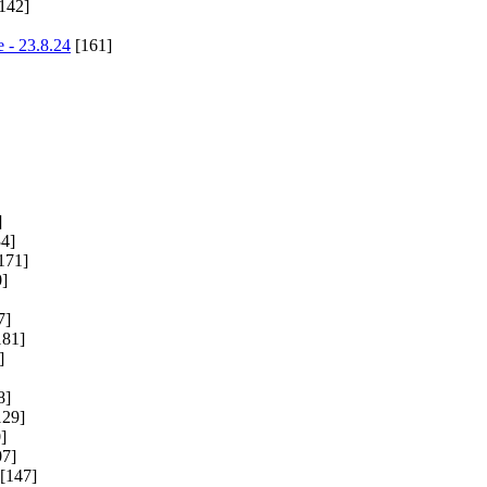
142]
 - 23.8.24
[161]
]
4]
171]
]
7]
181]
]
8]
129]
]
7]
[147]