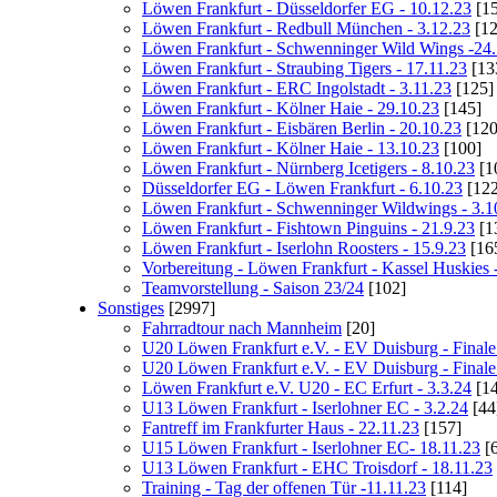
Löwen Frankfurt - Düsseldorfer EG - 10.12.23
[15
Löwen Frankfurt - Redbull München - 3.12.23
[12
Löwen Frankfurt - Schwenninger Wild Wings -24.
Löwen Frankfurt - Straubing Tigers - 17.11.23
[13
Löwen Frankfurt - ERC Ingolstadt - 3.11.23
[125]
Löwen Frankfurt - Kölner Haie - 29.10.23
[145]
Löwen Frankfurt - Eisbären Berlin - 20.10.23
[120
Löwen Frankfurt - Kölner Haie - 13.10.23
[100]
Löwen Frankfurt - Nürnberg Icetigers - 8.10.23
[1
Düsseldorfer EG - Löwen Frankfurt - 6.10.23
[122
Löwen Frankfurt - Schwenninger Wildwings - 3.1
Löwen Frankfurt - Fishtown Pinguins - 21.9.23
[1
Löwen Frankfurt - Iserlohn Roosters - 15.9.23
[16
Vorbereitung - Löwen Frankfurt - Kassel Huskies 
Teamvorstellung - Saison 23/24
[102]
Sonstiges
[2997]
Fahrradtour nach Mannheim
[20]
U20 Löwen Frankfurt e.V. - EV Duisburg - Finale 
U20 Löwen Frankfurt e.V. - EV Duisburg - Finale 
Löwen Frankfurt e.V. U20 - EC Erfurt - 3.3.24
[14
U13 Löwen Frankfurt - Iserlohner EC - 3.2.24
[44
Fantreff im Frankfurter Haus - 22.11.23
[157]
U15 Löwen Frankfurt - Iserlohner EC- 18.11.23
[6
U13 Löwen Frankfurt - EHC Troisdorf - 18.11.23
Training - Tag der offenen Tür -11.11.23
[114]