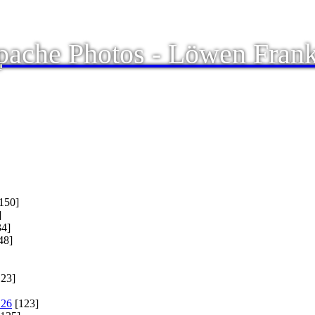
ache Photos - Löwen Frank
150]
]
4]
48]
23]
.26
[123]