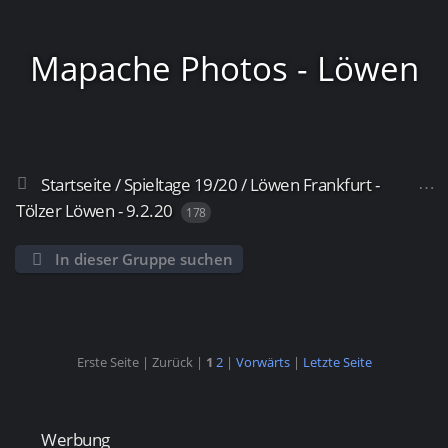
Mapache Photos - Löwen
Startseite
/
Spieltage 19/20
/
Löwen Frankfurt -
Frankfurt
Tölzer Löwen - 9.2.20
178
In dieser Gruppe suchen
Erste Seite |
Zurück |
1
2
|
Vorwärts
|
Letzte Seite
Werbung