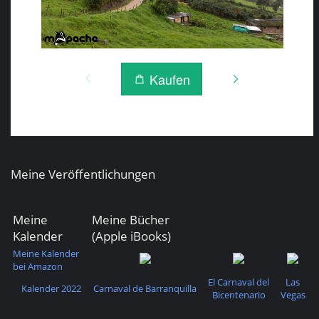
Meine Veröffentlichungen
Meine
Meine Bücher
Kalender
(Apple iBooks)
Meine Kalender
bei Amazon
El Carnaval del
Las
Kalender 2022
Carnaval de Barranquilla
Bicentenario
Vegas