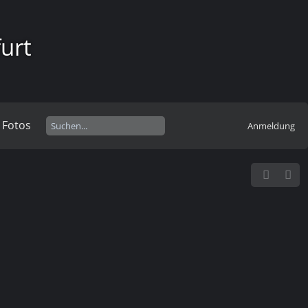
urt
 Fotos
Anmeldung
Saison 24/25
Sonstiges
Saison 21/22
Saison 16/17