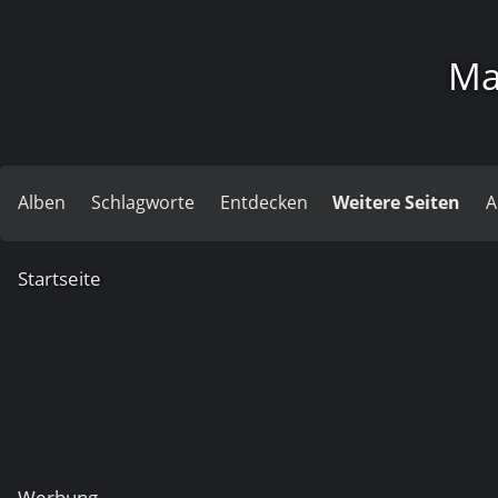
Ma
Alben
Schlagworte
Entdecken
Weitere Seiten
A
Startseite
Saison 26/27
Osterturnier 2024
Länderspiel Deutschland -Tschechien - 15.4.23
Saison 20/21
Werbung