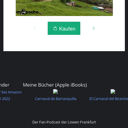
nder
Meine Bücher (Apple iBooks)
r bei Amazon
r 2022
Carnaval de Barranquilla
El Carnaval del Bicente
Der Fan-Podcast der Löwen Frankfurt