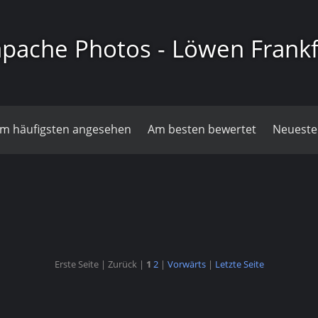
pache Photos - Löwen Frankf
m häufigsten angesehen
Am besten bewertet
Neueste
Saison 25/26
Saison 23/24
Saison 22/23
Spieltage 19/20
Erste Seite |
Zurück |
1
2
|
Vorwärts
|
Letzte Seite