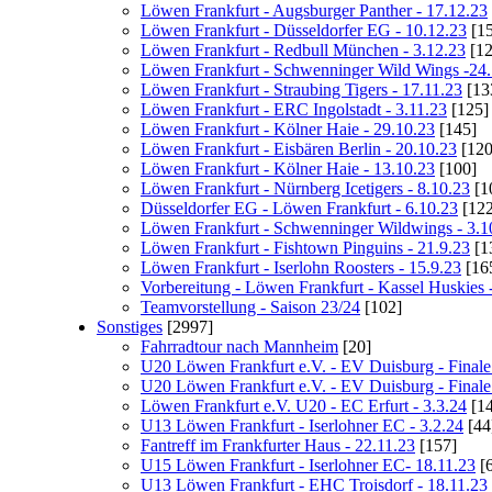
Löwen Frankfurt - Augsburger Panther - 17.12.23
Löwen Frankfurt - Düsseldorfer EG - 10.12.23
[15
Löwen Frankfurt - Redbull München - 3.12.23
[12
Löwen Frankfurt - Schwenninger Wild Wings -24.
Löwen Frankfurt - Straubing Tigers - 17.11.23
[13
Löwen Frankfurt - ERC Ingolstadt - 3.11.23
[125]
Löwen Frankfurt - Kölner Haie - 29.10.23
[145]
Löwen Frankfurt - Eisbären Berlin - 20.10.23
[120
Löwen Frankfurt - Kölner Haie - 13.10.23
[100]
Löwen Frankfurt - Nürnberg Icetigers - 8.10.23
[1
Düsseldorfer EG - Löwen Frankfurt - 6.10.23
[122
Löwen Frankfurt - Schwenninger Wildwings - 3.1
Löwen Frankfurt - Fishtown Pinguins - 21.9.23
[1
Löwen Frankfurt - Iserlohn Roosters - 15.9.23
[16
Vorbereitung - Löwen Frankfurt - Kassel Huskies 
Teamvorstellung - Saison 23/24
[102]
Sonstiges
[2997]
Fahrradtour nach Mannheim
[20]
U20 Löwen Frankfurt e.V. - EV Duisburg - Finale 
U20 Löwen Frankfurt e.V. - EV Duisburg - Finale 
Löwen Frankfurt e.V. U20 - EC Erfurt - 3.3.24
[14
U13 Löwen Frankfurt - Iserlohner EC - 3.2.24
[44
Fantreff im Frankfurter Haus - 22.11.23
[157]
U15 Löwen Frankfurt - Iserlohner EC- 18.11.23
[6
U13 Löwen Frankfurt - EHC Troisdorf - 18.11.23