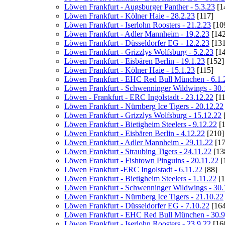
Löwen Frankfurt - Augsburger Panther - 5.3.23
[1
Löwen Frankfurt - Kölner Haie - 28.2.23
[117]
Löwen Frankfurt - Iserlohn Roosters - 21.2.23
[10
Löwen Frankfurt - Adler Mannheim - 19.2.23
[142
Löwen Frankfurt - Düsseldorfer EG - 12.2.23
[131
Löwen Frankfurt - Grizzlys Wolfsburg - 5.2.23
[14
Löwen Frankfurt - Eisbären Berlin - 19.1.23
[152]
Löwen Frankfurt - Kölner Haie - 15.1.23
[115]
Löwen Frankfurt - EHC Red Bull München - 6.1.
Löwen Frankfurt - Schwenninger Wildwings - 30.
Löwen - Frankfurt - ERC Ingolstadt - 23.12.22
[11
Löwen Frankfurt - Nürnberg Ice Tigers - 20.12.22
Löwen Frankfurt - Grizzlys Wolfsburg - 15.12.22
Löwen Frankfurt - Bietigheim Steelers - 9.12.22
[1
Löwen Frankfurt - Eisbären Berlin - 4.12.22
[210]
Löwen Frankfurt - Adler Mannheim - 29.11.22
[17
Löwen Frankfurt - Straubing Tigers - 24.11.22
[13
Löwen Frankfurt - Fishtown Pinguins - 20.11.22
[
Löwen Frankfurt -ERC Ingolstadt - 6.11.22
[88]
Löwen Frankfurt - Bietigheim Steelers - 1.11.22
[1
Löwen Frankfurt - Schwenninger Wildwings - 30.
Löwen Frankfurt - Nürnberg Ice Tigers - 21.10.22
Löwen Frankfurt - Düsseldorfer EG - 7.10.22
[164
Löwen Frankfurt - EHC Red Bull München - 30.9
Löwen Frankfurt - Iserlohn Roosters - 23.9.22
[16