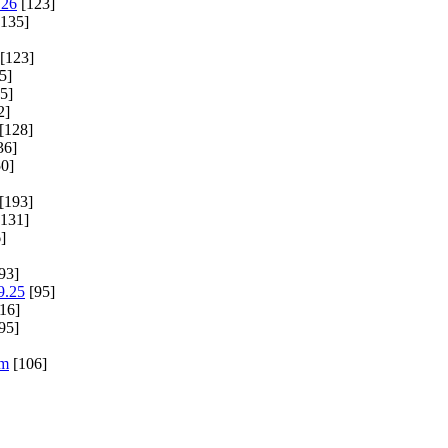
.26
[123]
135]
[123]
5]
5]
2]
[128]
36]
0]
[193]
131]
]
93]
9.25
[95]
16]
95]
im
[106]