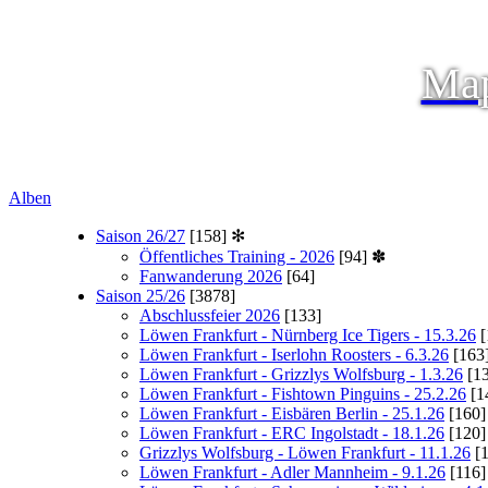
Map
Alben
Saison 26/27
[158]
✻
Öffentliches Training - 2026
[94]
✽
Fanwanderung 2026
[64]
Saison 25/26
[3878]
Abschlussfeier 2026
[133]
Löwen Frankfurt - Nürnberg Ice Tigers - 15.3.26
[
Löwen Frankfurt - Iserlohn Roosters - 6.3.26
[163
Löwen Frankfurt - Grizzlys Wolfsburg - 1.3.26
[13
Löwen Frankfurt - Fishtown Pinguins - 25.2.26
[1
Löwen Frankfurt - Eisbären Berlin - 25.1.26
[160]
Löwen Frankfurt - ERC Ingolstadt - 18.1.26
[120]
Grizzlys Wolfsburg - Löwen Frankfurt - 11.1.26
[1
Löwen Frankfurt - Adler Mannheim - 9.1.26
[116]