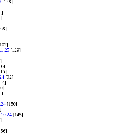
5
[128]
5]
]
68]
107]
.1.25
[129]
]
16]
15]
.24
[92]
14]
0]
0]
.24
[150]
]
.10.24
[145]
]
156]