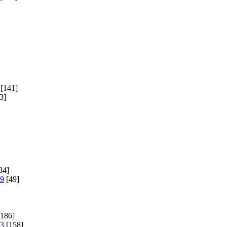
[141]
3]
84]
19
[49]
186]
23
[158]