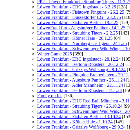
PP2 - Löwen Frankfurt - Straubing Tigers - 11.3.2
Löwen Frankfurt - ERC Ingolstadt - 3.2.25
[128]
Löwen Frankfurt - Fishtown Pinguins - 26.2.25
[7
Löwen Frankfurt - Düsseldorfer EG - 23.2.25
[110
Löwen Frankfurt - Eisbären Berlin - 19.2.25
[129]
LöwenFrankfurt - Augsburger Panther - 14.2.25
[1
Löwen Frankfurt - Straubing Tigers - 2.2.25
[143]
Löwen Frankfurt - Kölner Haie - 26.1.25
[64]
Löwen Frankfurt - Nürnberg Ice Tigers - 24.1.25
[
Löwen Frankfurt - Schwenninger Wild Wings - 10
Winter Game 2025
[350]
Löwen Frankfurt - ERC Ingolstadt - 28.12.24
[105
Löwen Frankfurt - Iserlohn Roosters - 26.12.24
[1
Löwen Frankfurt - Grizzlys Wolfsburg - 8.12.24
[1
Löwen Frankfurt - Pinguine Bremerhaven - 29.11
Löwen Frankfurt - Augsburg Panther - 26.11.24
[1
Löwen Frankfurt - Adler Mannheim - 22.11.24
[13
Löwen Frankfurt - Iserlohn Roosters - 14.1.24
[15
Family on Ice
[136]
Löwen Frankfurt - EHC Red Bull München - 3.11
Löwen Frankfurt - Straubing Tigers - 25.10.24
[99
Löwen Frankfurt - Schwenninger Wild Wings - 20
Löwen Frankfurt - Eisbären Berlin - 13.10.24
[153
Löwen Frankfurt - Kölner Haie - 1.10.24
[145]
Löwen Frankfurt - Grizzlys Wolfsburg - 29.9.24
[