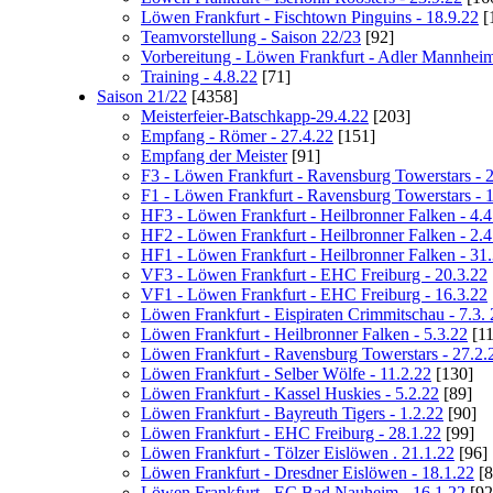
Löwen Frankfurt - Fischtown Pinguins - 18.9.22
[
Teamvorstellung - Saison 22/23
[92]
Vorbereitung - Löwen Frankfurt - Adler Mannheim
Training - 4.8.22
[71]
Saison 21/22
[4358]
Meisterfeier-Batschkapp-29.4.22
[203]
Empfang - Römer - 27.4.22
[151]
Empfang der Meister
[91]
F3 - Löwen Frankfurt - Ravensburg Towerstars - 
F1 - Löwen Frankfurt - Ravensburg Towerstars - 
HF3 - Löwen Frankfurt - Heilbronner Falken - 4.4
HF2 - Löwen Frankfurt - Heilbronner Falken - 2.4
HF1 - Löwen Frankfurt - Heilbronner Falken - 31
VF3 - Löwen Frankfurt - EHC Freiburg - 20.3.22
VF1 - Löwen Frankfurt - EHC Freiburg - 16.3.22
Löwen Frankfurt - Eispiraten Crimmitschau - 7.3. 
Löwen Frankfurt - Heilbronner Falken - 5.3.22
[11
Löwen Frankfurt - Ravensburg Towerstars - 27.2.
Löwen Frankfurt - Selber Wölfe - 11.2.22
[130]
Löwen Frankfurt - Kassel Huskies - 5.2.22
[89]
Löwen Frankfurt - Bayreuth Tigers - 1.2.22
[90]
Löwen Frankfurt - EHC Freiburg - 28.1.22
[99]
Löwen Frankfurt - Tölzer Eislöwen . 21.1.22
[96]
Löwen Frankfurt - Dresdner Eislöwen - 18.1.22
[8
Löwen Frankfurt - EC Bad Nauheim - 16.1.22
[92