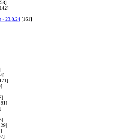
58]
142]
 - 23.8.24
[161]
]
4]
171]
]
7]
181]
]
8]
129]
]
7]