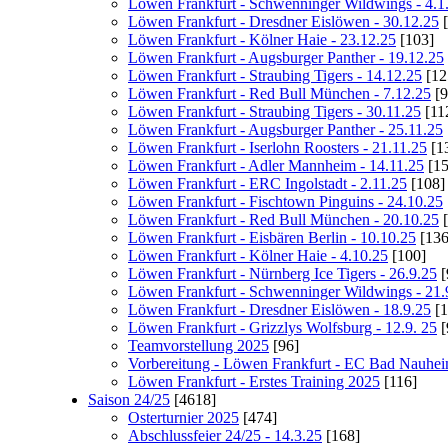
Löwen Frankfurt - Schwenninger Wildwings - 4.1
Löwen Frankfurt - Dresdner Eislöwen - 30.12.25
[
Löwen Frankfurt - Kölner Haie - 23.12.25
[103]
Löwen Frankfurt - Augsburger Panther - 19.12.25
Löwen Frankfurt - Straubing Tigers - 14.12.25
[12
Löwen Frankfurt - Red Bull München - 7.12.25
[9
Löwen Frankfurt - Straubing Tigers - 30.11.25
[11
Löwen Frankfurt - Augsburger Panther - 25.11.25
Löwen Frankfurt - Iserlohn Roosters - 21.11.25
[1
Löwen Frankfurt - Adler Mannheim - 14.11.25
[15
Löwen Frankfurt - ERC Ingolstadt - 2.11.25
[108]
Löwen Frankfurt - Fischtown Pinguins - 24.10.25
Löwen Frankfurt - Red Bull München - 20.10.25
[
Löwen Frankfurt - Eisbären Berlin - 10.10.25
[136
Löwen Frankfurt - Kölner Haie - 4.10.25
[100]
Löwen Frankfurt - Nürnberg Ice Tigers - 26.9.25
[
Löwen Frankfurt - Schwenninger Wildwings - 21.
Löwen Frankfurt - Dresdner Eislöwen - 18.9.25
[1
Löwen Frankfurt - Grizzlys Wolfsburg - 12.9. 25
[
Teamvorstellung 2025
[96]
Vorbereitung - Löwen Frankfurt - EC Bad Nauhe
Löwen Frankfurt - Erstes Training 2025
[116]
Saison 24/25
[4618]
Osterturnier 2025
[474]
Abschlussfeier 24/25 - 14.3.25
[168]