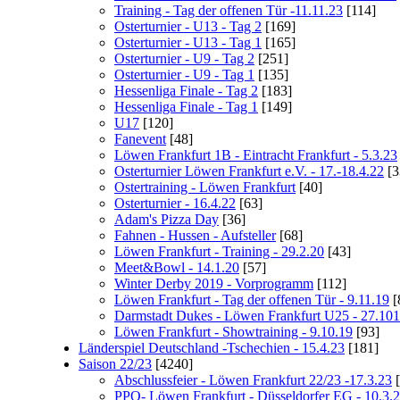
Training - Tag der offenen Tür -11.11.23
[114]
Osterturnier - U13 - Tag 2
[169]
Osterturnier - U13 - Tag 1
[165]
Osterturnier - U9 - Tag 2
[251]
Osterturnier - U9 - Tag 1
[135]
Hessenliga Finale - Tag 2
[183]
Hessenliga Finale - Tag 1
[149]
U17
[120]
Fanevent
[48]
Löwen Frankfurt 1B - Eintracht Frankfurt - 5.3.23
Osterturnier Löwen Frankfurt e.V. - 17.-18.4.22
[3
Ostertraining - Löwen Frankfurt
[40]
Osterturnier - 16.4.22
[63]
Adam's Pizza Day
[36]
Fahnen - Hussen - Aufsteller
[68]
Löwen Frankfurt - Training - 29.2.20
[43]
Meet&Bowl - 14.1.20
[57]
Winter Derby 2019 - Vorprogramm
[112]
Löwen Frankfurt - Tag der offenen Tür - 9.11.19
[
Darmstadt Dukes - Löwen Frankfurt U25 - 27.10
Löwen Frankfurt - Showtraining - 9.10.19
[93]
Länderspiel Deutschland -Tschechien - 15.4.23
[181]
Saison 22/23
[4240]
Abschlussfeier - Löwen Frankfurt 22/23 -17.3.23
[
PPO- Löwen Frankfurt - Düsseldorfer EG - 10.3.