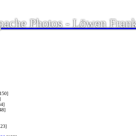
ache Photos - Löwen Frank
150]
]
4]
48]
23]