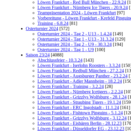
Löwen Frankfurt - Red Bull München - 22.9.24
[1
Löwen Frankfurt - Nürnberg Ice Tigers - 20.9.24
[
Teampräsentation 2024 - Löwen Frankfurt
[97]
Vorbereitung - Löwen Frankfurt - Krefeld Pinguine
Training - 6.8.24
[81]
Osterturnier 2024
[572]
Osterturnier 2024 - Tag 2 - U13 - 1.4.24
[149]
Osterturnier 2024 - Tag 1 - U13 - 31.3.24
[129]
Osterturnier 2024 - Tag 2 - U9 - 30.3.24
[194]
Osterturnier 2024 - Tag 1 - U9
[100]
Saison 23/24
[4088]
Abschlussfeier - 10.3.24
[143]
Löwen Frankfurt - Iserlohn Roosters - 3.3.24
[150
Löwen Frankfurt - Redbull München - 27.2.24
[13
Löwen Frankfurt - Augsburger Panther - 23.2.24
[
Löwen Frankfurt - Adler Mannheim - 18.2.24
[150
Löwen Frankfurt - Training - 3.2.24
[28]
Löwen Frankfurt - Nürnberg Icetigers - 2.2.24
[10
Löwen Frankfurt - Grizzlys Wolfsburg - 28.1.24
[
Löwen Frankfurt - Straubing Tigers - 19.1.24
[159
Löwen Frankfurt - ERC Ingolstadt - 11.1.24
[161]
Löwen Frankfurt - Fishtown Pinguins - 5.1.24
[12
Löwen Frankfurt - Grizzlys Wolfsburg - 3.12.24
[
Löwen Frankfurt - Eisbären Berlin - 28.12.23
[170
Löwen Frankfurt - Düsseldorfer EG - 23.12.23
[10