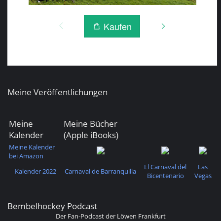
Meine Veröffentlichungen
Meine
Meine Bücher
Kalender
(Apple iBooks)
Meine Kalender
bei Amazon
El Carnaval del
Las
Kalender 2022
Carnaval de Barranquilla
Bicentenario
Vegas
Bembelhockey Podcast
Der Fan-Podcast der Löwen Frankfurt