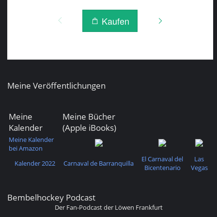
Meine Veröffentlichungen
Meine
Meine Bücher
Kalender
(Apple iBooks)
Meine Kalender
bei Amazon
El Carnaval del
Las
Kalender 2022
Carnaval de Barranquilla
Bicentenario
Vegas
Bembelhockey Podcast
Der Fan-Podcast der Löwen Frankfurt