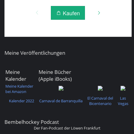
Meine Veröffentlichungen
Meine
Meine Bücher
Kalender
(Apple iBooks)
Meine Kalender
bei Amazon
El Carnaval del
Las
Kalender 2022
Carnaval de Barranquilla
Bicentenario
Vegas
Bembelhockey Podcast
Der Fan-Podcast der Löwen Frankfurt