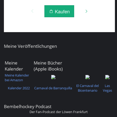
Meine Veröffentlichungen
Meine
Meine Bücher
Kalender
(Apple iBooks)
Meine Kalender
bei Amazon
El Carnaval del
Las
Kalender 2022
Carnaval de Barranquilla
Bicentenario
Vegas
Bembelhockey Podcast
Der Fan-Podcast der Löwen Frankfurt