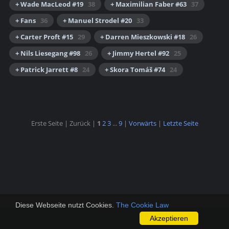
+ Wade MacLeod #19
38
+ Maximilian Faber #63
37
+ Fans
36
+ Manuel Strodel #20
33
+ Carter Proft #15
29
+ Darren Mieszkowski #18
26
+ Nils Liesegang #98
26
+ Jimmy Hertel #92
25
+ Patrick Jarrett #8
24
+ Skora Tomáš #74
24
Erste Seite |
Zurück |
1
2
3
...
9
|
Vorwärts
|
Letzte Seite
Diese Webseite nutzt Cookies.
The Cookie Law
Powered by
Piwigo
Akzeptieren