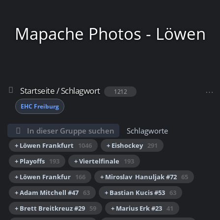
Mapache Photos - Löwen
Startseite
/
Schlagwort
1212
Frankfurt
EHC Freiburg
In dieser Gruppe suchen
Schlagworte
+ Löwen Frankfurt
1046
+ Eishockey
291
+ Playoffs
193
+ Viertelfinale
193
+ Löwen Frankfur
166
+ Miroslav Hanuljak #72
65
+ Adam Mitchell #47
63
+ Bastian Kucis #53
63
+ Brett Breitkreuz #29
59
+ Marius Erk #23
41